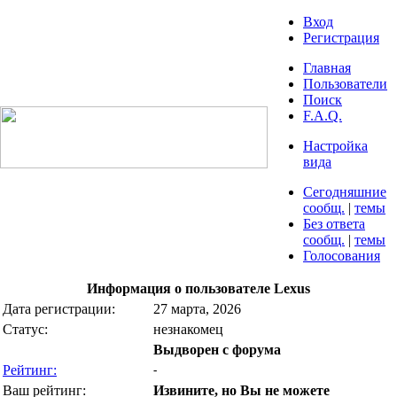
Вход
Регистрация
Главная
Пользователи
Поиск
F.A.Q.
Настройка
вида
Сегодняшние
сообщ.
|
темы
Без ответа
сообщ.
|
темы
Голосования
Информация о пользователе Lexus
Дата регистрации:
27 марта, 2026
Статус:
незнакомец
Выдворен с форума
Рейтинг:
-
Ваш рейтинг:
Извините, но Вы не можете