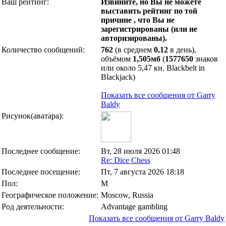
Ваш рейтинг:
Извините, но Вы не можете
выставить рейтинг по той
причине , что Вы не
зарегистрированы (или не
авторизированы).
Количество сообщений:
762
(в среднем
0,12
в день),
объёмом
1,505мб
(
1577650
знаков
или около 5,47 кн. Blackbelt in
Blackjack)
Показать все сообщения от Garry
Baldy
Рисунок(аватара):
Последнее сообщение:
Вт, 28 июля 2026 01:48
Re: Dice Chess
Последнее посещение:
Пт, 7 августа 2026 18:18
Пол:
М
Географическое положение:
Moscow, Russia
Род деятельности:
Advantage gambling
Показать все сообщения от Garry Baldy