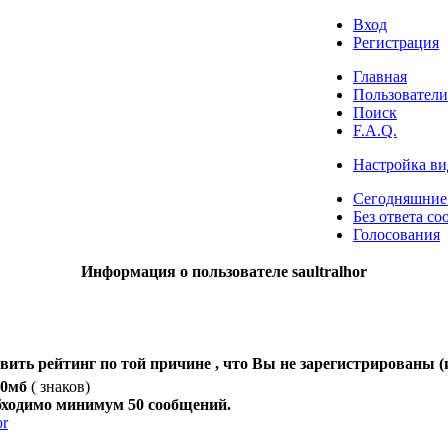
Вход
Регистрация
Главная
Пользователи
Поиск
F.A.Q.
Настройка ви
Сегодняшние
Без ответа со
Голосования
Информация о пользователе saultralhor
вить рейтинг по той причине , что Вы не зарегистрированы (
00мб
(
знаков)
бходимо минимум 50 сообщений.
or