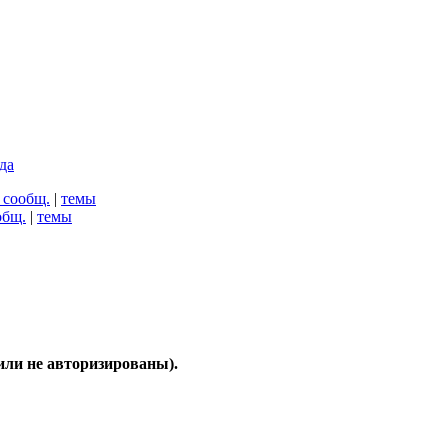
да
 сообщ.
|
темы
общ.
|
темы
или не авторизированы).