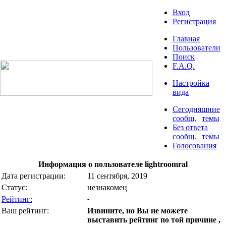
Вход
Регистрация
Главная
Пользователи
Поиск
F.A.Q.
Настройка
вида
Сегодняшние
сообщ.
|
темы
Без ответа
сообщ.
|
темы
Голосования
Информация о пользователе lightroomral
Дата регистрации:
11 сентября, 2019
Статус:
незнакомец
Рейтинг:
-
Ваш рейтинг:
Извините, но Вы не можете
выставить рейтинг по той причине ,