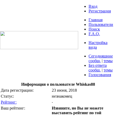
Вход
Регистрация
Главная
Пользователи
Поиск
F.A.Q.
Настройка
вида
Сегодняшние
сообщ.
|
темы
Без ответа
сообщ.
|
темы
Голосования
Информация о пользователе Whiskas88
Дата регистрации:
23 июня, 2018
Статус:
незнакомец
Рейтинг:
-
Ваш рейтинг:
Извините, но Вы не можете
выставить рейтинг по той