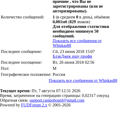
причине , что Вы не
зарегистрированы (или не
авторизированы).
Количество сообщений:
1
(в среднем
0
в день), объёмом
0,001мб
(
829
знаков)
Для отображения статистики
необходимо минимум 50
сообщений.
Показать все сообщения от
Whiskas88
Последнее сообщение:
Сб, 23 июня 2018 15:07
БлэкДжек ищу профи
Последнее посещение:
Вт, 26 июня 2018 02:56
Пол:
М
Географическое положение:
Россия
Показать все сообщения от Whiskas88
Текущее время:
Пт, 7 августа 07:12:31 2026
Время, затраченное на генерацию страницы: 0,02317 секунд
Обратная связь:
support.casinoboard@gmail.com
Powered by
FUDForum 2.x
© 2001-2026