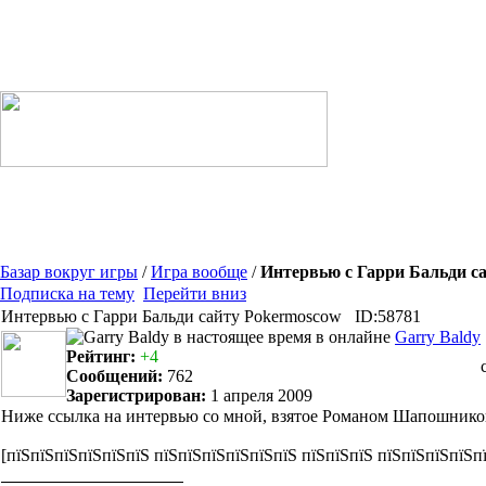
Базар вокруг игры
/
Игра вообще
/
Интервью с Гарри Бальди с
Подписка на тему
Перейти вниз
Интервью с Гарри Бальди сайту Pokermoscow
ID:58781
Garry Baldy
Рейтинг:
+4
Сообщений:
762
Зарегистрирован:
1 апреля 2009
Ниже ссылка на интервью со мной, взятое Романом Шапошников
[пїЅпїЅпїЅпїЅпїЅпїЅ пїЅпїЅпїЅпїЅпїЅпїЅ пїЅпїЅпїЅ пїЅпїЅпїЅпїЅп