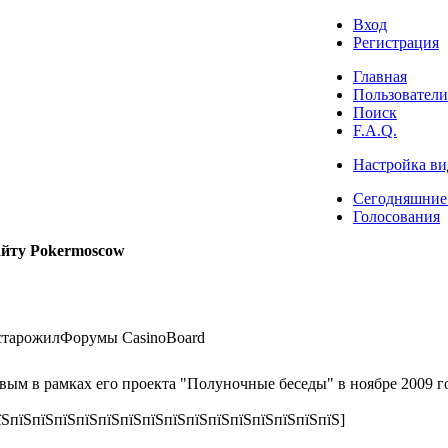
Вход
Регистрация
Главная
Пользователи
Поиск
F.A.Q.
Настройка ви
Сегодняшние
Голосования
айту Pokermoscow
старожил
Форумы CasinoBoard
ым в рамках его проекта "Полуночные беседы" в ноябре 2009 го
їЅпїЅпїЅпїЅпїЅпїЅпїЅпїЅпїЅпїЅпїЅпїЅпїЅпїЅпїЅпїЅ]