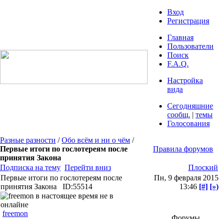
Вход
Регистрация
Главная
Пользователи
Поиск
F.A.Q.
Настройка
вида
Сегодняшние
сообщ.
|
темы
Голосования
Разные разности
/
Обо всём и ни о чём
/
Первые итоги по гослотереям после
Правила форумов
принятия Закона
Подписка на тему
Перейти вниз
Плоский
Первые итоги по гослотереям после
Пн, 9 февраля 2015
принятия Закона
ID:55514
13:46
[#]
[»)
freemon
Форумы