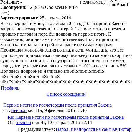
Рейтинг:
-
незнакомец
CasinoBoard
Сообщений:
12
(92%-Обо всём и ни о
чём)
Зарегистрирован:
25 августа 2014
Все наверное помнят, что летом 2014 года был принят Закон о
запрете негосударственных лотерей. Так вот, с этого времени
прошло полгода и пора бы подводить первые итоги. К
сожалению, они не самые утешительные. После принятия
Закона картина на лотерейном рынке не самая хорошая.
Произошла монополизация рынка, а если учитывать, что все
три лотереи принадлежат одному человеку, то можно говорить о
супермонополизации. И государство с этого ничего не имеет,
ведь даже целевые отчисления стали не 10%, а всего лишь 5%.
Вот здесь подробней написано [пїЅпїЅпїЅпїЅпїЅпїЅ
пїЅпїЅпїЅпїЅпїЅпїЅ пїЅпїЅпїЅ
пїЅпїЅпїЅпїЅпїЅпїЅпїЅпїЅпїЅпїЅпїЅпїЅпїЅпїЅпїЅпїЅпїЅпїЅпїЅпїЅ]
Профиль
Список сообщений
Первые итоги по гослотереям после принятия Закона
От:
freemon
вкл Пн, 9 февраля 2015 13:46
Re: Первые итоги по гослотереям после принятия Закона
От:
freemon
вкл Чт, 12 февраля 2015 22:14
Предыдущая тема:
Народ, я напоролся на сайт Квинстар