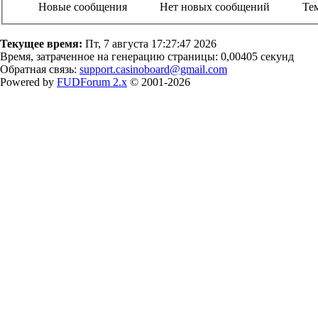
Новые сообщения
Нет новых сообщений
Те
Текущее время:
Пт, 7 августа 17:27:47 2026
Время, затраченное на генерацию страницы: 0,00405 секунд
Обратная связь:
support.casinoboard@gmail.com
Powered by
FUDForum 2.x
© 2001-2026