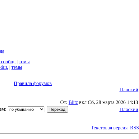
да
 сообщ.
|
темы
общ.
|
темы
Правила форумов
Плоский
От:
Blitz
вкл Сб, 28 марта 2026 14:13
ем:
Плоский
Текстовая версия
RSS