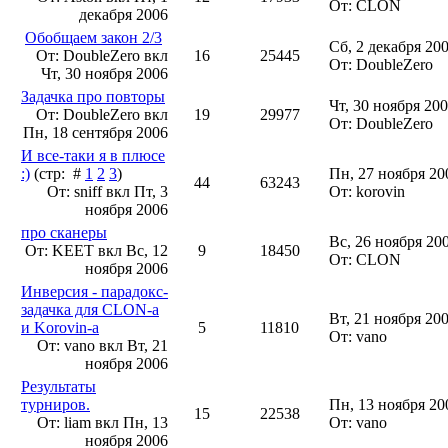
От: CLON
декабря 2006
Обобщаем закон 2/3
Сб, 2 декабря 200
От: DoubleZero вкл
16
25445
От: DoubleZero
Чт, 30 ноября 2006
Задачка про повторы
Чт, 30 ноября 200
От: DoubleZero вкл
19
29977
От: DoubleZero
Пн, 18 сентября 2006
И все-таки я в плюсе
:)
(стр: #
1
2
3
)
Пн, 27 ноября 20
44
63243
От: sniff вкл
Пт, 3
От: korovin
ноября 2006
про сканеры
Вс, 26 ноября 20
От: KEET вкл
Вс, 12
9
18450
От: CLON
ноября 2006
Инверсия - парадокс-
задачка для CLON-а
Вт, 21 ноября 200
и Korovin-а
5
11810
От: vano
От: vano вкл
Вт, 21
ноября 2006
Результаты
турниров.
Пн, 13 ноября 20
15
22538
От: liam вкл
Пн, 13
От: vano
ноября 2006