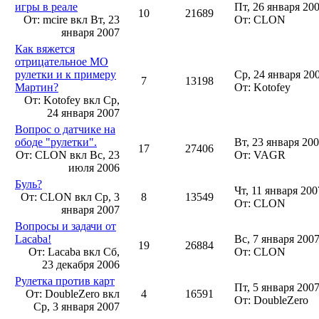
игры в реале
Пт, 26 января 200
10
21689
От: mcire вкл
Вт, 23
От: CLON
января 2007
Как вяжется
отрицательное МО
рулетки и к примеру
Ср, 24 января 20
7
13198
Мартин?
От: Kotofey
От: Kotofey вкл
Ср,
24 января 2007
Вопрос о датчике на
ободе "рулетки".
Вт, 23 января 200
17
27406
От: CLON вкл
Вс, 23
От: VAGR
июля 2006
Буль?
Чт, 11 января 200
От: CLON вкл
Ср, 3
8
13549
От: CLON
января 2007
Вопросы и задачи от
Lacaba!
Вс, 7 января 2007
19
26884
От: Lacaba вкл
Сб,
От: CLON
23 декабря 2006
Рулетка против карт
Пт, 5 января 2007
От: DoubleZero вкл
4
16591
От: DoubleZero
Ср, 3 января 2007