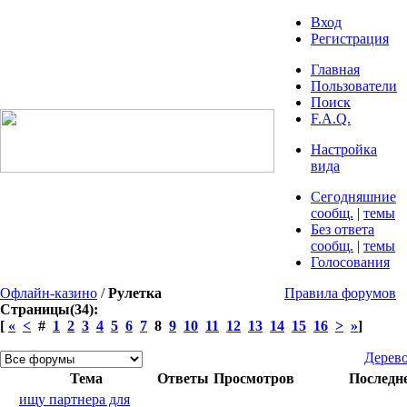
Вход
Регистрация
Главная
Пользователи
Поиск
F.A.Q.
Настройка
вида
Сегодняшние
сообщ.
|
темы
Без ответа
сообщ.
|
темы
Голосования
Офлайн-казино
/
Рулетка
Правила форумов
Страницы(34):
[
«
<
#
1
2
3
4
5
6
7
8
9
10
11
12
13
14
15
16
>
»
]
Дерев
Тема
Ответы
Просмотров
Последн
ищу партнера для