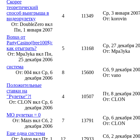
Скорее
теоретический
способ выигрыша в
Ср, 3 января 2007
4
11349
видеорулетку
От: korovin
От: DoubleZero вкл
Пн, 1 января 2007
Bonus от
PartyCasino(free100$):
Ср, 27 декабря 2
как отыграть?
5
13168
От: Mpa3yka
От: Mpa3yka вкл
Пн,
25 декабря 2006
система
Сб, 9 декабря 200
От: 004 вкл
Ср, 6
8
15600
От: vano
декабря 2006
Положительные
ставки на
Пт, 8 декабря 200
"Рулетке"?!
4
10507
От: CLON
От: CLON вкл
Ср, 6
декабря 2006
МО рулетки = 0
Ср, 6 декабря 200
От: Mazs вкл
Сб, 2
7
13791
От: CLON
декабря 2006
Еще одна система
Сб, 2 декабря 200
От: Aston вкл
Пт, 1
12
17933