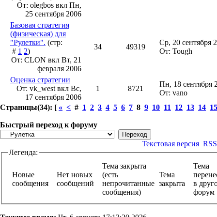
От: olegbos вкл
Пн,
25 сентября 2006
Базовая стратегия
(физическая) для
"Рулетки".
(стр:
Ср, 20 сентября 
34
49319
#
1
2
)
От: Tough
От: CLON вкл
Вт, 21
февраля 2006
Оценка стратегии
Пн, 18 сентября 
От: vk_west вкл
Вс,
1
8721
От: vano
17 сентября 2006
Страницы(34): [
«
<
#
1
2
3
4
5
6
7
8
9
10
11
12
13
14
1
Быстрый переход к форуму
Текстовая версия
RSS
Легенда:
Тема закрыта
Тема
Новые
Нет новых
(есть
Тема
перене
сообщения
сообщений
непрочитанные
закрыта
в друг
сообщения)
фору