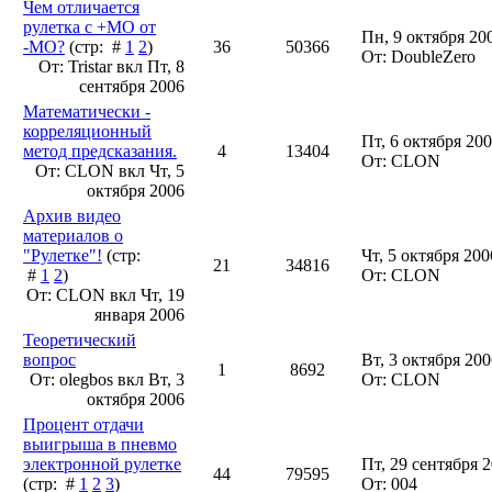
Чем отличается
рулетка с +МО от
Пн, 9 октября 20
-МО?
(стр: #
1
2
)
36
50366
От: DoubleZero
От: Tristar вкл
Пт, 8
сентября 2006
Математически -
корреляционный
Пт, 6 октября 200
метод предсказания.
4
13404
От: CLON
От: CLON вкл
Чт, 5
октября 2006
Архив видео
материалов о
"Рулетке"!
(стр:
Чт, 5 октября 200
21
34816
#
1
2
)
От: CLON
От: CLON вкл
Чт, 19
января 2006
Теоретический
вопрос
Вт, 3 октября 200
1
8692
От: olegbos вкл
Вт, 3
От: CLON
октября 2006
Процент отдачи
выигрыша в пневмо
электронной рулетке
Пт, 29 сентября 2
44
79595
(стр: #
1
2
3
)
От: 004