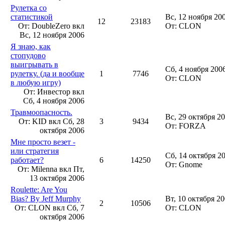
Рулетка со
статистикой
Вс, 12 ноября 20
12
23183
От: DoubleZero вкл
От: CLON
Вс, 12 ноября 2006
Я знаю, как
стопудово
выигрывать в
Сб, 4 ноября 2006
рулетку. (да и вообще
1
7746
От: CLON
в любую игру)
От: Инвестор вкл
Сб, 4 ноября 2006
Травмоопасность.
Вс, 29 октября 20
От: KID вкл
Сб, 28
3
9434
От: FORZA
октября 2006
Мне просто везет -
или стратегия
Сб, 14 октября 2
работает?
6
14250
От: Gnome
От: Milenna вкл
Пт,
13 октября 2006
Roulette: Are You
Bias? By Jeff Murphy
Вт, 10 октября 20
2
10506
От: CLON вкл
Сб, 7
От: CLON
октября 2006