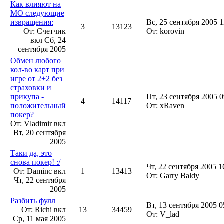
Как влияют на
МО следующие
извращения:
Вс, 25 сентября 2005 1
3
13123
От: Счетчик
От: korovin
вкл
Сб, 24
сентября 2005
Обмен любого
кол-во карт при
игре от 2+2 без
страховки и
прикупа -
Пт, 23 сентября 2005 0
4
14117
положительный
От: xRaven
покер?
От: Vladimir вкл
Вт, 20 сентября
2005
Таки да, это
снова покер! :/
Чт, 22 сентября 2005 1
От: Daminc вкл
1
13413
От: Garry Baldy
Чт, 22 сентября
2005
Разбить фулл
Вт, 13 сентября 2005 0
От: Richi вкл
13
34459
От: V_lad
Ср, 11 мая 2005