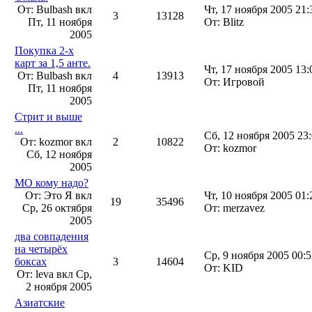
От: Bulbash вкл
Чт, 17 ноября 2005 21:
3
13128
Пт, 11 ноября
От: Blitz
2005
Покупка 2-х
карт за 1,5 анте.
Чт, 17 ноября 2005 13:
От: Bulbash вкл
4
13913
От: Игровой
Пт, 11 ноября
2005
Стрит и выше
...
Сб, 12 ноября 2005 23
От: kozmor вкл
2
10822
От: kozmor
Сб, 12 ноября
2005
МО кому надо?
От: Это Я вкл
Чт, 10 ноября 2005 01:
19
35496
Ср, 26 октября
От: merzavez
2005
два совпадения
на четырёх
Ср, 9 ноября 2005 00:5
боксах
3
14604
От: KID
От: leva вкл
Ср,
2 ноября 2005
Азиатские