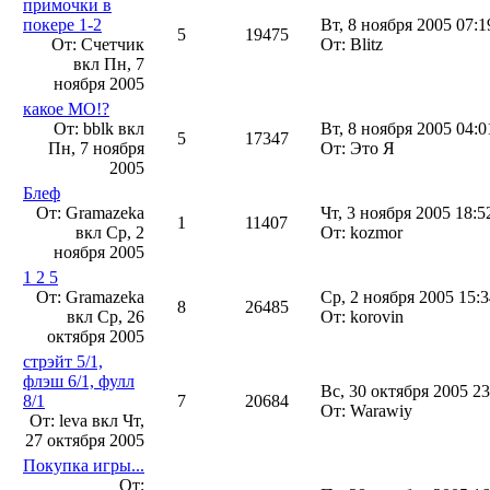
примочки в
покере 1-2
Вт, 8 ноября 2005 07:1
5
19475
От: Счетчик
От: Blitz
вкл
Пн, 7
ноября 2005
какое МО!?
От: bblk вкл
Вт, 8 ноября 2005 04:0
5
17347
Пн, 7 ноября
От: Это Я
2005
Блеф
От: Gramazeka
Чт, 3 ноября 2005 18:5
1
11407
вкл
Ср, 2
От: kozmor
ноября 2005
1 2 5
От: Gramazeka
Ср, 2 ноября 2005 15:3
8
26485
вкл
Ср, 26
От: korovin
октября 2005
стрэйт 5/1,
флэш 6/1, фулл
Вс, 30 октября 2005 23
8/1
7
20684
От: Warawiy
От: leva вкл
Чт,
27 октября 2005
Покупка игры...
От: