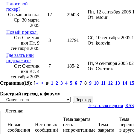
Плюсовой
покер?
Пн, 12 сентября 2005 
От: santorio вкл
17
29453
От: resour
Ср, 30 марта
2005
Новый прикол.
От: Счетчик
Сб, 10 сентября 2005 1
3
12791
вкл
Пт, 9
От: korovin
сентября 2005
Где взять или
подскажите
Пт, 9 сентября 2005 02
От: Счетчик
7
18542
От: Счетчик
вкл
Вс, 4
сентября 2005
Страницы(19): [
«
<
#
1
2
3
4
5
6
7
8
9
10
11
12
13
14
1
Быстрый переход к форуму
Текстовая версия
RSS
Легенда:
Тема закрыта
Тема
Новые
Нет новых
(есть
Тема
перене
сообщения
сообщений
непрочитанные
закрыта
в друг