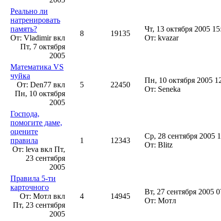
Реально ли
натренировать
память?
Чт, 13 октября 2005 15
8
19135
От: Vladimir вкл
От: kvazar
Пт, 7 октября
2005
Математика VS
чуйка
Пн, 10 октября 2005 1
От: Den77 вкл
5
22450
От: Seneka
Пн, 10 октября
2005
Господа,
помогите даме,
оцените
Ср, 28 сентября 2005 1
правила
1
12343
От: Blitz
От: leva вкл
Пт,
23 сентября
2005
Правила 5-ти
карточного
Вт, 27 сентября 2005 0
От: Мотл вкл
4
14945
От: Мотл
Пт, 23 сентября
2005