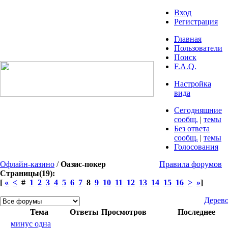
Вход
Регистрация
Главная
Пользователи
Поиск
F.A.Q.
Настройка
вида
Сегодняшние
сообщ.
|
темы
Без ответа
сообщ.
|
темы
Голосования
Офлайн-казино
/
Оазис-покер
Правила форумов
Страницы(19):
[
«
<
#
1
2
3
4
5
6
7
8
9
10
11
12
13
14
15
16
>
»
]
Дерев
Тема
Ответы
Просмотров
Последнее
минус одна