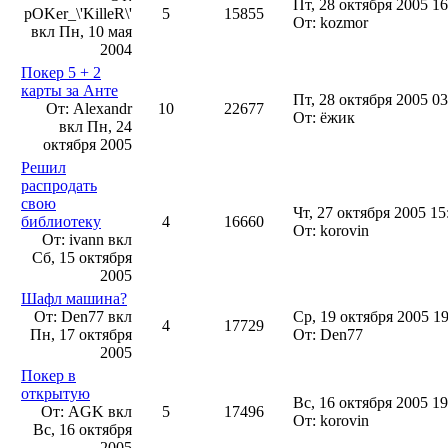
Пт, 28 октября 2005 16
pOKer_\'KilleR\'
5
15855
От: kozmor
вкл
Пн, 10 мая
2004
Покер 5 + 2
карты за Анте
Пт, 28 октября 2005 03
От: Alexandr
10
22677
От: ёжик
вкл
Пн, 24
октября 2005
Решил
распродать
свою
Чт, 27 октября 2005 15
библиотеку
4
16660
От: korovin
От: ivann вкл
Сб, 15 октября
2005
Шафл машина?
От: Den77 вкл
Ср, 19 октября 2005 19
4
17729
Пн, 17 октября
От: Den77
2005
Покер в
открытую
Вс, 16 октября 2005 19
От: AGK вкл
5
17496
От: korovin
Вс, 16 октября
2005