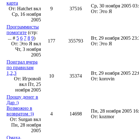
карта
Ср, 30 ноября 2005 03
От: Hatchet вкл
9
37516
От: Это Я
Ср, 16 ноября
2005
Программисты
помогите
(стр:
... #
5
6
7
8
9
)
Вт, 29 ноября 2005 23:
177
355793
От: Это Я вкл
От: Это Я
Чт, 3 ноября
2005
Поиграл вчера
по правилам
1,2,3
Вт, 29 ноября 2005 22:
10
35374
От: Игровой
От: korovin
вкл
Пт, 25
ноября 2005
Прошу денег в
Дар :)
Возможно в
Пн, 28 ноября 2005 16
возвратом :))
4
14698
От: kozmor
От: Surgan вкл
Пн, 28 ноября
2005
Омаха.