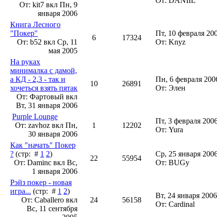
От: DANIIL
От: kit7 вкл
Пн, 9
января 2006
Книга Лесного
"Покер"
Пт, 10 февраля 20
6
17324
От: b52 вкл
Ср, 11
От: Knyz
мая 2005
На руках
минималка с дамой,
а КД - 2,3 - так и
Пн, 6 февраля 200
10
26891
хочеться взять пятак
От: Элен
От: Фартовый вкл
Вт, 31 января 2006
Purple Lounge
Пт, 3 февраля 2006
От: zavhoz вкл
Пн,
1
12202
От: Yura
30 января 2006
Как "начать" Покер
?
(стр: #
1
2
)
Ср, 25 января 2006
22
55954
От: Daminc вкл
Вс,
От: BUGy
1 января 2006
Рэйз покер - новая
игра...
(стр: #
1
2
)
Вт, 24 января 2006
От: Сaballero вкл
24
56158
От: Cardinal
Вс, 11 сентября