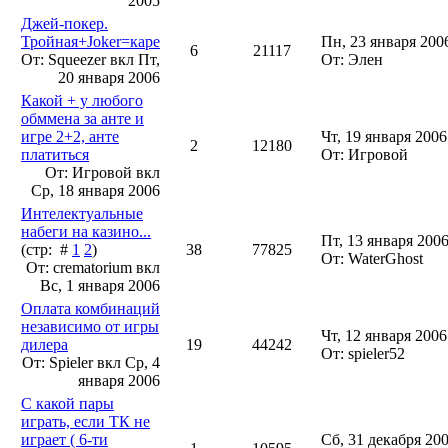
2005
Джей-покер.
Тройная+Joker=каре
Пн, 23 января 200
6
21117
От: Squeezer вкл
Пт,
От: Элен
20 января 2006
Какой + у любого
обммена за анте и
игре 2+2, анте
Чт, 19 января 2006
2
12180
платиться
От: Игровой
От: Игровой вкл
Ср, 18 января 2006
Интелектуальные
набеги на казино...
Пт, 13 января 2006
(стр: #
1
2
)
38
77825
От: WaterGhost
От: crematorium вкл
Вс, 1 января 2006
Оплата комбинаций
независимо от игры
Чт, 12 января 2006
дилера
19
44242
От: spieler52
От: Spieler вкл
Ср, 4
января 2006
С какой пары
играть, если ТК не
играет ( 6-ти
Сб, 31 декабря 200