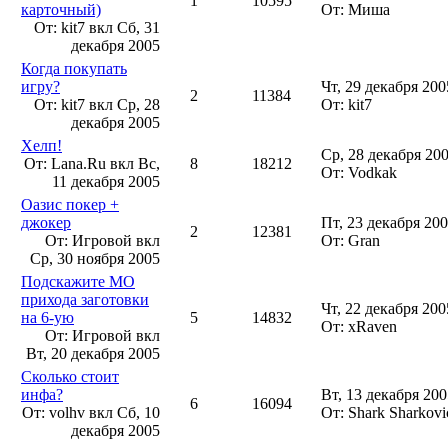
1
10595
карточный)
От: Миша
От: kit7 вкл
Сб, 31
декабря 2005
Когда покупать
игру?
Чт, 29 декабря 200
2
11384
От: kit7 вкл
Ср, 28
От: kit7
декабря 2005
Хелп!
Ср, 28 декабря 200
От: Lana.Ru вкл
Вс,
8
18212
От: Vodkak
11 декабря 2005
Оазис покер +
джокер
Пт, 23 декабря 200
2
12381
От: Игровой вкл
От: Gran
Ср, 30 ноября 2005
Подскажите МО
прихода заготовки
Чт, 22 декабря 200
на 6-ую
5
14832
От: xRaven
От: Игровой вкл
Вт, 20 декабря 2005
Сколько стоит
инфа?
Вт, 13 декабря 200
6
16094
От: volhv вкл
Сб, 10
От: Shark Sharkov
декабря 2005