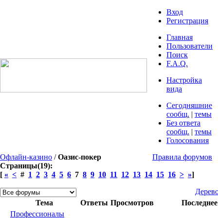
Вход
Регистрация
Главная
Пользователи
Поиск
F.A.Q.
Настройка
вида
Сегодняшние
сообщ.
|
темы
Без ответа
сообщ.
|
темы
Голосования
Офлайн-казино
/
Оазис-покер
Правила форумов
Страницы(19):
[
«
<
#
1
2
3
4
5
6
7
8
9
10
11
12
13
14
15
16
>
»
]
Дерев
Тема
Ответы
Просмотров
Последнее
Профессионалы