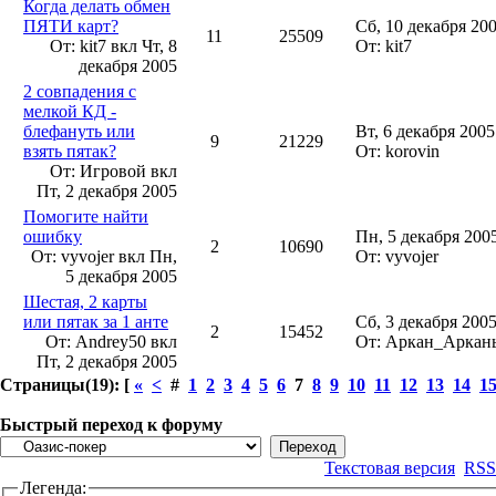
Когда делать обмен
ПЯТИ карт?
Сб, 10 декабря 200
11
25509
От: kit7 вкл
Чт, 8
От: kit7
декабря 2005
2 совпадения с
мелкой КД -
блефануть или
Вт, 6 декабря 2005
9
21229
взять пятак?
От: korovin
От: Игровой вкл
Пт, 2 декабря 2005
Помогите найти
ошибку
Пн, 5 декабря 200
2
10690
От: vyvojer вкл
Пн,
От: vyvojer
5 декабря 2005
Шестая, 2 карты
или пятак за 1 анте
Сб, 3 декабря 2005
2
15452
От: Andrey50 вкл
От: Аркан_Арка
Пт, 2 декабря 2005
Страницы(19): [
«
<
#
1
2
3
4
5
6
7
8
9
10
11
12
13
14
1
Быстрый переход к форуму
Текстовая версия
RSS
Легенда: