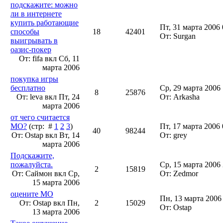
подскажите: можно
ли в интернете
купить работающие
Пт, 31 марта 2006 
способы
18
42401
От: Surgan
выигрывать в
оазис-покер
От: fifa вкл
Сб, 11
марта 2006
покупка игры
бесплатно
Ср, 29 марта 2006 
8
25876
От: leva вкл
Пт, 24
От: Arkasha
марта 2006
от чего считается
МО?
(стр: #
1
2
3
)
Пт, 17 марта 2006 
40
98244
От: Ostap вкл
Вт, 14
От: grey
марта 2006
Подскажите,
пожалуйста.
Ср, 15 марта 2006 
2
15819
От: Саймон вкл
Ср,
От: Zedmor
15 марта 2006
оцените МО
Пн, 13 марта 2006
От: Ostap вкл
Пн,
2
15029
От: Ostap
13 марта 2006