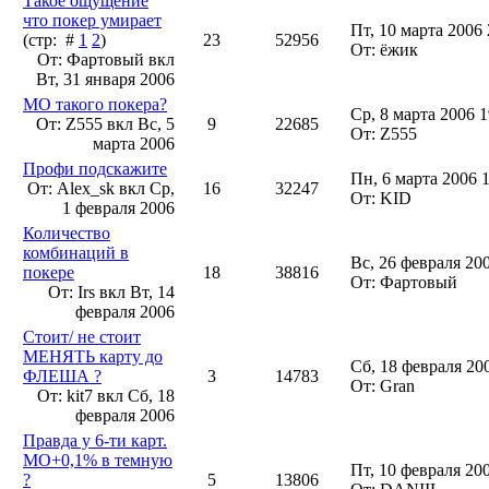
Такое ощущение
что покер умирает
Пт, 10 марта 2006 
(стр: #
1
2
)
23
52956
От: ёжик
От: Фартовый вкл
Вт, 31 января 2006
МО такого покера?
Ср, 8 марта 2006 1
От: Z555 вкл
Вс, 5
9
22685
От: Z555
марта 2006
Профи подскажите
Пн, 6 марта 2006 
От: Alex_sk вкл
Ср,
16
32247
От: KID
1 февраля 2006
Количество
комбинаций в
Вс, 26 февраля 20
покере
18
38816
От: Фартовый
От: Irs вкл
Вт, 14
февраля 2006
Стоит/ не стоит
МЕНЯТЬ карту до
Сб, 18 февраля 20
ФЛЕША ?
3
14783
От: Gran
От: kit7 вкл
Сб, 18
февраля 2006
Правда у 6-ти карт.
МО+0,1% в темную
Пт, 10 февраля 20
?
5
13806