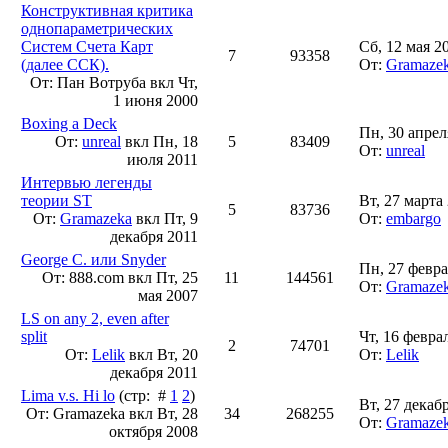
Конструктивная критика
однопараметрических
Систем Счета Карт
Сб, 12 мая 2
7
93358
(далее ССК).
От:
Gramaze
От: Пан Вотруба вкл
Чт,
1 июня 2000
Boxing a Deck
Пн, 30 апрел
От:
unreal
вкл
Пн, 18
5
83409
От:
unreal
июля 2011
Интервью легенды
теории ST
Вт, 27 марта
5
83736
От:
Gramazeka
вкл
Пт, 9
От:
embargo
декабря 2011
George C. или Snyder
Пн, 27 февра
От: 888.com вкл
Пт, 25
11
144561
От:
Gramaze
мая 2007
LS on any 2, even after
split
Чт, 16 февра
2
74701
От:
Lelik
вкл
Вт, 20
От:
Lelik
декабря 2011
Lima v.s. Hi lo
(стр: #
1
2
)
Вт, 27 декаб
От: Gramazeka вкл
Вт, 28
34
268255
От:
Gramaze
октября 2008