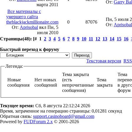
От:
Garry Ba
марта 2011
Все материалы с
умершего сайта
Пн, 5 июля 2
theblackjackmillionaire.com
0
87076
От:
Aprisobal
От:
Aprisobal
вкл
Пн, 5
июля 2010
Страницы(48): [# 1
2
3
4
5
6
7
8
9
10
11
12
13
14
15
16
Быстрый переход к форуму
Текстовая версия
RSS
Легенда:
Тема закрыта
Тема
Новые
Нет новых
(есть
Тема
перене
сообщения
сообщений
непрочитанные
закрыта
в друг
сообщения)
фору
Текущее время:
Сб, 8 августа 22:12:24 2026
Время, затраченное на генерацию страницы: 0,01281 секунд
Обратная связь:
support.casinoboard@gmail.com
Powered by
FUDForum 2.x
© 2001-2026