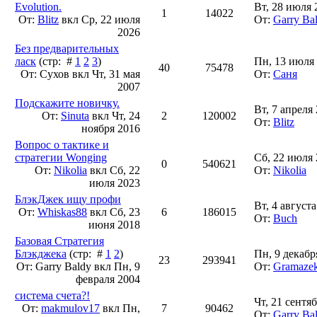
Evolution.
Вт, 28 июля 
1
14022
От:
Blitz
вкл
Ср, 22 июля
От:
Garry Ba
2026
Без предварительных
ласк
(стр: #
1
2
3
)
Пн, 13 июля 
40
75478
От: Сухов вкл
Чт, 31 мая
От:
Саня
2007
Подскажите новичку.
Вт, 7 апреля
От:
Sinuta
вкл
Чт, 24
2
120002
От:
Blitz
ноября 2016
Вопрос о тактике и
стратегии Wonging
Сб, 22 июля 
0
540621
От:
Nikolia
вкл
Сб, 22
От:
Nikolia
июля 2023
БлэкДжек ищу профи
Вт, 4 августа
От:
Whiskas88
вкл
Сб, 23
6
186015
От:
Buch
июня 2018
Базовая Стратегия
Блэкджека
(стр: #
1
2
)
Пн, 9 декабр
23
293941
От: Garry Baldy вкл
Пн, 9
От:
Gramaze
февраля 2004
система счета?!
Чт, 21 сентя
От:
makmulov17
вкл
Пн,
7
90462
От:
Garry Ba