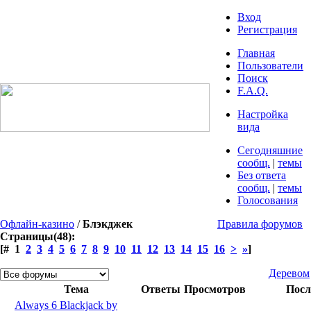
Вход
Регистрация
Главная
Пользователи
Поиск
F.A.Q.
Настройка
вида
Сегодняшние
сообщ.
|
темы
Без ответа
сообщ.
|
темы
Голосования
Офлайн-казино
/
Блэкджек
Правила форумов
Страницы(48):
[# 1
2
3
4
5
6
7
8
9
10
11
12
13
14
15
16
>
»
]
Деревом
Тема
Ответы
Просмотров
Посл
Always 6 Blackjack by