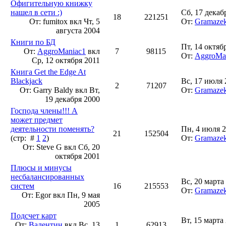
Офигительную книжку
нашел в сети :)
Сб, 17 декаб
18
221251
От: fumitox вкл
Чт, 5
От:
Gramaze
августа 2004
Книги по БД
Пт, 14 октяб
От:
AggroManiac1
вкл
7
98115
От:
AggroMa
Ср, 12 октября 2011
Книга Get the Edge At
Blackjack
Вс, 17 июля 
2
71207
От: Garry Baldy вкл
Вт,
От:
Gramaze
19 декабря 2000
Господа члены!!! А
может предмет
деятельности поменять?
Пн, 4 июля 2
21
152504
(стр: #
1
2
)
От:
Gramaze
От: Steve G вкл
Сб, 20
октября 2001
Плюсы и минусы
несбалансированных
Вс, 20 марта
систем
16
215553
От:
Gramaze
От: Egor вкл
Пн, 9 мая
2005
Подсчет карт
Вт, 15 марта
От:
Валентин
вкл
Вс, 13
1
62913