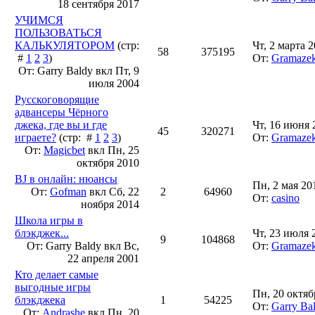
18 сентября 2017
УЧИМСЯ
ПОЛЬЗОВАТЬСЯ
КАЛЬКУЛЯТОРОМ
(стр:
Чт, 2 марта 
58
375195
#
1
2
3
)
От:
Gramaze
От: Garry Baldy вкл
Пт, 9
июля 2004
Русскоговорящие
адвансеры Чёрного
джека, где вы и где
Чт, 16 июня 
45
320271
играете?
(стр: #
1
2
3
)
От:
Gramaze
От:
Magicbet
вкл
Пн, 25
октября 2010
BJ в онлайн: нюансы
Пн, 2 мая 20
От:
Gofman
вкл
Сб, 22
2
64960
От:
casino
ноября 2014
Школа игры в
блэкджек...
Чт, 23 июля 
9
104868
От: Garry Baldy вкл
Вс,
От:
Gramaze
22 апреля 2001
Кто делает самые
выгодные игры
Пн, 20 октяб
блэкджека
1
54225
От:
Garry Ba
От:
Andrashe
вкл
Пн, 20