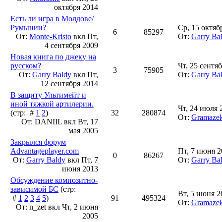
октября 2014
Есть ли игра в Молдове/
Румынии?
Ср, 15 октяб
6
85297
От:
Monte-Kristo
вкл
Пт,
От:
Garry Ba
4 сентября 2009
Новая книга по джеку на
русском?
Чт, 25 сентя
3
75905
От:
Garry Baldy
вкл
Пт,
От:
Garry Ba
12 сентября 2014
В защиту Ультимейт и
иной тяжкой артилерии.
Чт, 24 июля 
(стр: #
1
2
)
32
280874
От:
Gramaze
От: DANIIL вкл
Вт, 17
мая 2005
Закрылся форум
Advantageplayer.com
Пт, 7 июня 2
0
86267
От:
Garry Baldy
вкл
Пт, 7
От:
Garry Ba
июня 2013
Обсуждение композитно-
зависимой БС
(стр:
Вт, 5 июня 2
#
1
2
3
4
5
)
91
495324
От:
Gramaze
От: n_zet вкл
Чт, 2 июня
2005