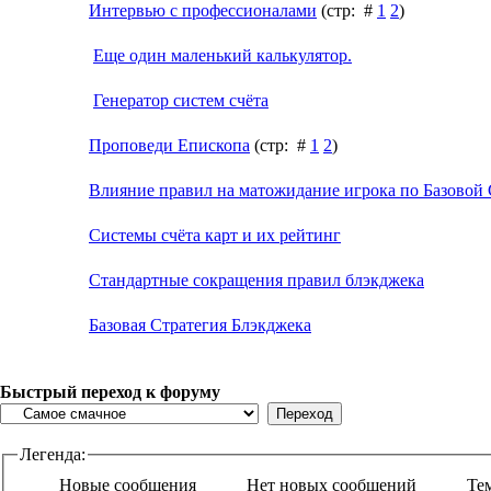
Интервью с профессионалами
(стр: #
1
2
)
Еще один маленький калькулятор.
Генератор систем счёта
Проповеди Епископа
(стр: #
1
2
)
Влияние правил на матожидание игрока по Базовой
Системы счёта карт и их рейтинг
Стандартные сокращения правил блэкджека
Базовая Стратегия Блэкджека
Быстрый переход к форуму
Легенда:
Новые сообщения
Нет новых сообщений
Те