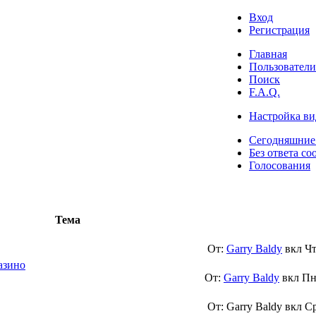
Вход
Регистрация
Главная
Пользователи
Поиск
F.A.Q.
Настройка ви
Сегодняшние
Без ответа со
Голосования
Тема
От:
Garry Baldy
вкл
Чт
азино
От:
Garry Baldy
вкл
Пн
От: Garry Baldy вкл
Ср