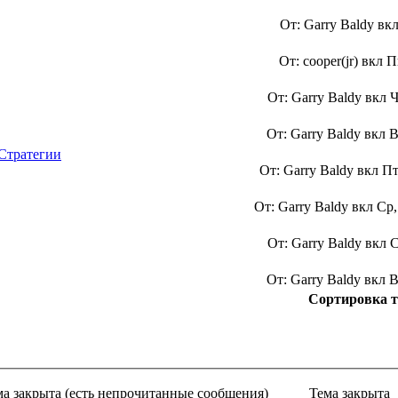
От: Garry Baldy вк
От: cooper(jr) вкл
П
От: Garry Baldy вкл
Ч
От: Garry Baldy вкл
В
 Стратегии
От: Garry Baldy вкл
Пт
От: Garry Baldy вкл
Ср,
От: Garry Baldy вкл
С
От: Garry Baldy вкл
В
Сортировка т
ма закрыта (есть непрочитанные сообщения)
Тема закрыта