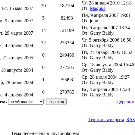
Чт, 28 января 2010 12:18
20
182104
л
Вт, 15 мая 2007
От:
Magnus
Пн, 9 апреля 2007 19:01
5
82493
н, 9 апреля 2007
От: john
Пт, 6 апреля 2007 13:34
14
121199
т, 29 марта 2007
От: Garry Baldy
Чт, 5 октября 2006 16:50
32
233354
с, 4 апреля 2004
От: Garry Baldy
Пт, 21 января 2005 16:52
0
249466
, 21 января 2005
От: Garry Baldy
Ср, 18 августа 2004 15:46
0
272505
 18 августа 2004
От: Garry Baldy
Ср, 28 июля 2004 19:27
1
59498
р, 28 июля 2004
От: Garry Baldy
Вс, 4 апреля 2004 12:23
0
270765
с, 4 апреля 2004
От: Garry Baldy
ем:
Деревом
Текстовая версия
RSS
Тема перенесена в другой форум