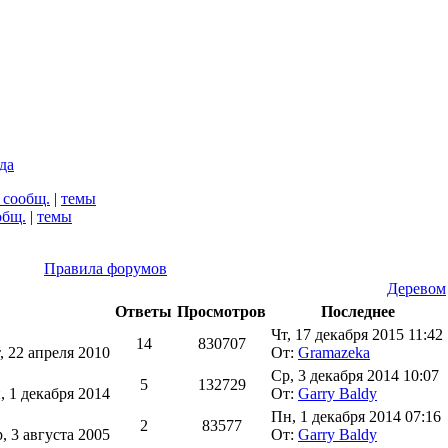
да
 сообщ.
|
темы
общ.
|
темы
Правила форумов
Деревом
Ответы
Просмотров
Последнее
Чт, 17 декабря 2015 11:42
14
830707
, 22 апреля 2010
От:
Gramazeka
Ср, 3 декабря 2014 10:07
5
132729
, 1 декабря 2014
От:
Garry Baldy
Пн, 1 декабря 2014 07:16
2
83577
, 3 августа 2005
От:
Garry Baldy