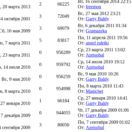
Вт, 16 сентября 2014 22:15
2
66225
, 20 марта 2013
От:
freemon
Вс, 27 мая 2012 23:21
3
72049
24 октября 2001
От:
Garry Baldy
Вт, 6 декабря 2011 01:34
3
69079
Сб, 16 мая 2009
От:
Gramazeka
Пн, 11 апреля 2011 19:56
5
83817
н, 7 марта 2011
От:
angel ruletki
Ср, 23 марта 2011 13:02
0
956289
, 23 марта 2011
От:
Aprisobal
Ср, 14 июля 2010 19:12
0
959792
, 14 июля 2010
От:
Aprisobal
Вс, 9 мая 2010 10:26
0
956259
л
Вс, 9 мая 2010
От:
Garry Baldy
Пн, 8 марта 2010 11:43
0
954998
н, 8 марта 2010
От:
Magicbet
Ср, 27 января 2010 14:41
1
66184
 27 января 2010
От:
Garry Baldy
Чт, 17 декабря 2009 01:06
0
944055
17 декабря 2009
От:
Garry Baldy
Пн, 7 сентября 2009 01:02
3
80050
4 сентября 2009
От:
Aprisobal