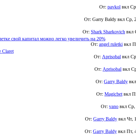
От:
pavkol
вкл
Ср
От: Garry Baldy вкл
Ср, 
От:
Shark Sharkovich
вкл
улетке свой капитал можно легко увеличить на 20%
От:
angel ruletki
вкл
П
 Claret
От:
Aprisobal
вкл
Ср
От:
Aprisobal
вкл
Ср
От:
Garry Baldy
вк
От:
Magicbet
вкл
П
От:
vano
вкл
Ср,
От:
Garry Baldy
вкл
Чт, 
От:
Garry Baldy
вкл
Пт, 