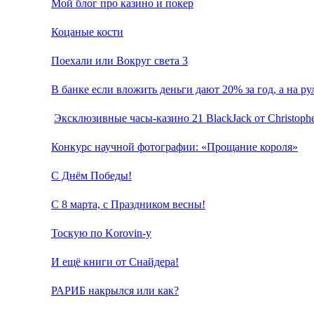
Мой блог про казино и покер
Коцаные кости
Поехали или Вокруг света 3
В банке если вложить деньги дают 20% за год, а на р
Эксклюзивные часы-казино 21 BlackJack от Christophe
Конкурс научной фотографии: «Прощание короля»
С Днём Победы!
С 8 марта, с Праздником весны!
Тоскую по Korovin-у
И ещё книги от Снайдера!
РАРИБ накрылся или как?