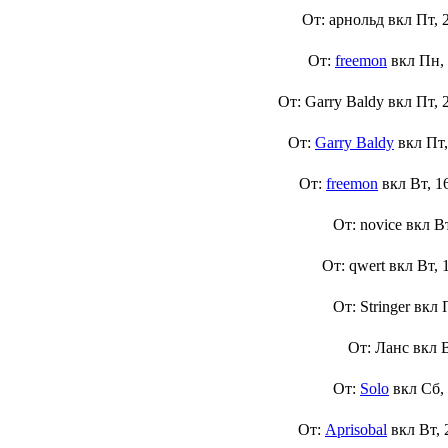
От: арнольд вкл
Пт, 
От:
freemon
вкл
Пн,
От: Garry Baldy вкл
Пт, 
От:
Garry Baldy
вкл
Пт,
От:
freemon
вкл
Вт, 1
От: novice вкл
В
От: qwert вкл
Вт, 
От: Stringer вкл
От: Ланс вкл
От:
Solo
вкл
Сб,
От:
Aprisobal
вкл
Вт, 