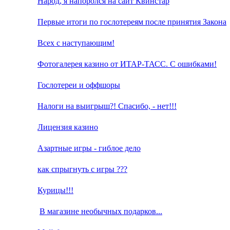
Народ, я напоролся на сайт Квинстар
Первые итоги по гослотереям после принятия Закона
Всех с наступающим!
Фотогалерея казино от ИТАР-ТАСС. С ошибками!
Гослотереи и оффшоры
Налоги на выигрыш?! Спасибо, - нет!!!
Лицензия казино
Азартные игры - гиблое дело
как спрыгнуть с игры ???
Курицы!!!
В магазине необычных подарков...