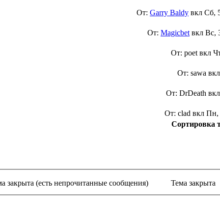
От:
Garry Baldy
вкл
Сб, 
От:
Magicbet
вкл
Вс, 
От: poet вкл
Ч
От: sawa вк
От: DrDeath вк
От: clad вкл
Пн,
Сортировка 
ма закрыта (есть непрочитанные сообщения)
Тема закрыта