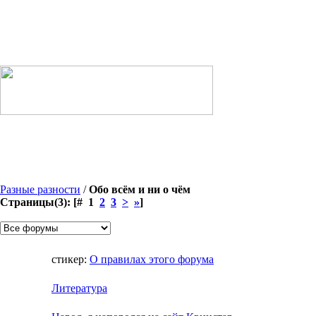
Разные разности
/
Обо всём и ни о чём
Страницы(3): [# 1
2
3
>
»
]
стикер:
О правилах этого форума
Литература