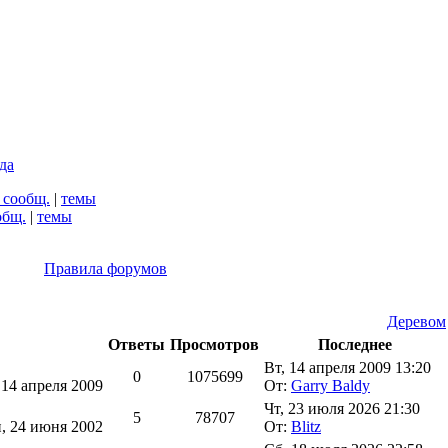
да
 сообщ.
|
темы
общ.
|
темы
Правила форумов
Деревом
Ответы
Просмотров
Последнее
Вт, 14 апреля 2009 13:20
0
1075699
 14 апреля 2009
От:
Garry Baldy
Чт, 23 июля 2026 21:30
5
78707
, 24 июня 2002
От:
Blitz