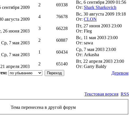
Вс, 6 сентября 2009 01:56
2
69338
5 сентября 2009
От:
Shark Sharkovich
Вс, 30 августа 2009 19:18
4
76678
30 августа 2009
От:
CLON
Пт, 27 июня 2003 23:00
3
66228
т, 26 июня 2003
От: Fleg
Вс, 11 мая 2003 23:00
2
60887
л
Ср, 7 мая 2003
От: sawa
Ср, 7 мая 2003 23:00
1
60434
л
Ср, 7 мая 2003
От: Arkasha
Вт, 22 апреля 2003 23:00
2
65140
 21 апреля 2003
От: Garry Baldy
тем:
Деревом
Текстовая версия
RSS
Тема перенесена в другой форум