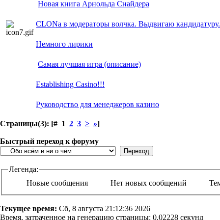
Новая книга Арнольда Снайдера
CLONа в модераторы волчка. Выдвигаю кандидатуру.
Немного лирики
Самая лучшая игра (описание)
Establishing Сasino!!!
Руководство для менеджеров казино
Страницы(3): [# 1
2
3
>
»
]
Быстрый переход к форуму
Легенда:
Новые сообщения
Нет новых сообщений
Те
Текущее время:
Сб, 8 августа 21:12:36 2026
Время, затраченное на генерацию страницы: 0,02228 секунд