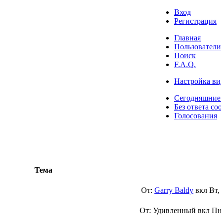
Вход
Регистрация
Главная
Пользователи
Поиск
F.A.Q.
Настройка ви
Сегодняшние
Без ответа со
Голосования
Тема
От:
Garry Baldy
вкл
Вт,
От: Удивленный вкл
Пн