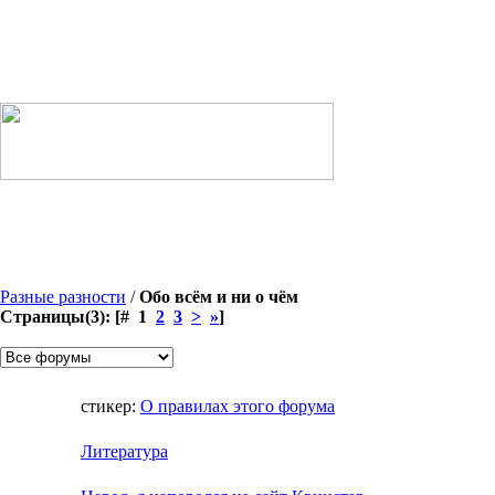
Разные разности
/
Обо всём и ни о чём
Страницы(3): [# 1
2
3
>
»
]
стикер:
О правилах этого форума
Литература