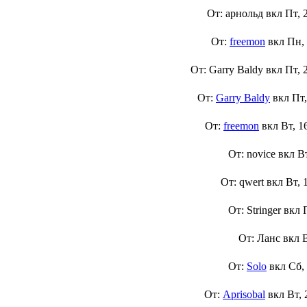
От: арнольд вкл
Пт, 
От:
freemon
вкл
Пн,
От: Garry Baldy вкл
Пт, 
От:
Garry Baldy
вкл
Пт,
От:
freemon
вкл
Вт, 1
От: novice вкл
В
От: qwert вкл
Вт, 
От: Stringer вкл
От: Ланс вкл
От:
Solo
вкл
Сб,
От:
Aprisobal
вкл
Вт, 