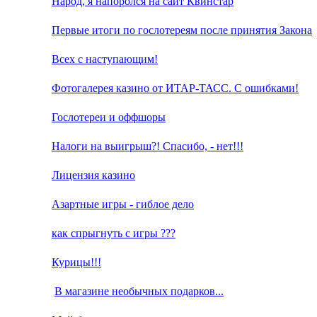
Народ, я напоролся на сайт Квинстар
Первые итоги по гослотереям после принятия Закона
Всех с наступающим!
Фотогалерея казино от ИТАР-ТАСС. С ошибками!
Гослотереи и оффшоры
Налоги на выигрыш?! Спасибо, - нет!!!
Лицензия казино
Азартные игры - гиблое дело
как спрыгнуть с игры ???
Курицы!!!
В магазине необычных подарков...