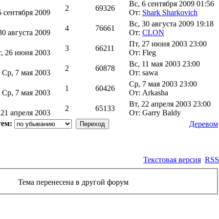
Вс, 6 сентября 2009 01:56
2
69326
5 сентября 2009
От:
Shark Sharkovich
Вс, 30 августа 2009 19:18
4
76661
30 августа 2009
От:
CLON
Пт, 27 июня 2003 23:00
3
66211
т, 26 июня 2003
От: Fleg
Вс, 11 мая 2003 23:00
2
60878
л
Ср, 7 мая 2003
От: sawa
Ср, 7 мая 2003 23:00
1
60426
л
Ср, 7 мая 2003
От: Arkasha
Вт, 22 апреля 2003 23:00
2
65133
 21 апреля 2003
От: Garry Baldy
тем:
Деревом
Текстовая версия
RSS
Тема перенесена в другой форум