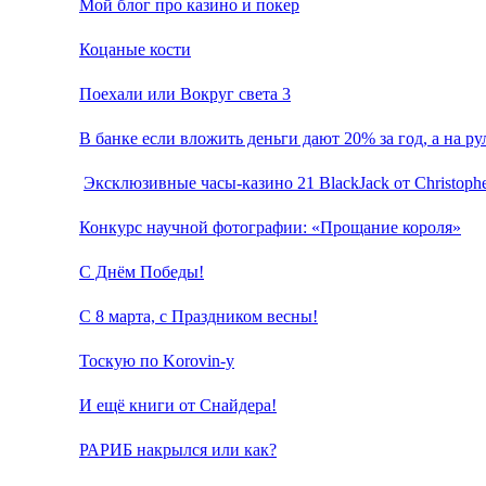
Мой блог про казино и покер
Коцаные кости
Поехали или Вокруг света 3
В банке если вложить деньги дают 20% за год, а на р
Эксклюзивные часы-казино 21 BlackJack от Christophe
Конкурс научной фотографии: «Прощание короля»
С Днём Победы!
С 8 марта, с Праздником весны!
Тоскую по Korovin-у
И ещё книги от Снайдера!
РАРИБ накрылся или как?