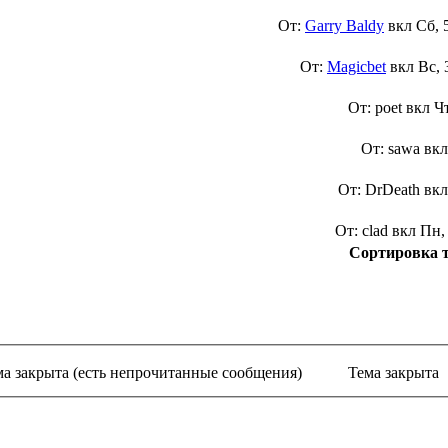
От:
Garry Baldy
вкл
Сб, 
От:
Magicbet
вкл
Вс, 
От: poet вкл
Ч
От: sawa вк
От: DrDeath вк
От: clad вкл
Пн,
Сортировка 
ма закрыта (есть непрочитанные сообщения)
Тема закрыта