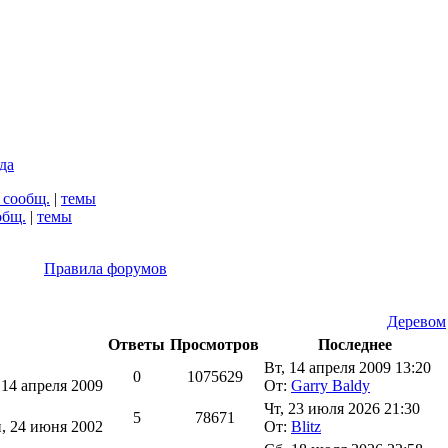
да
 сообщ.
|
темы
общ.
|
темы
Правила форумов
Деревом
Ответы
Просмотров
Последнее
Вт, 14 апреля 2009 13:20
0
1075629
 14 апреля 2009
От:
Garry Baldy
Чт, 23 июля 2026 21:30
5
78671
, 24 июня 2002
От:
Blitz