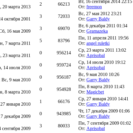
Вт, 16 сентября 2014 22:15
2
66213
, 20 марта 2013
От:
freemon
Вс, 27 мая 2012 23:21
3
72033
24 октября 2001
От:
Garry Baldy
Вт, 6 декабря 2011 01:34
3
69070
Сб, 16 мая 2009
От:
Gramazeka
Пн, 11 апреля 2011 19:56
5
83796
н, 7 марта 2011
От:
angel ruletki
Ср, 23 марта 2011 13:02
0
956214
, 23 марта 2011
От:
Aprisobal
Ср, 14 июля 2010 19:12
0
959724
, 14 июля 2010
От:
Aprisobal
Вс, 9 мая 2010 10:26
0
956187
л
Вс, 9 мая 2010
От:
Garry Baldy
Пн, 8 марта 2010 11:43
0
954928
н, 8 марта 2010
От:
Magicbet
Ср, 27 января 2010 14:41
1
66176
 27 января 2010
От:
Garry Baldy
Чт, 17 декабря 2009 01:06
0
943985
17 декабря 2009
От:
Garry Baldy
Пн, 7 сентября 2009 01:02
3
80033
4 сентября 2009
От:
Aprisobal