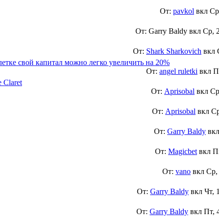
От:
pavkol
вкл
Ср
От: Garry Baldy вкл
Ср, 
От:
Shark Sharkovich
вкл
улетке свой капитал можно легко увеличить на 20%
От:
angel ruletki
вкл
П
 Claret
От:
Aprisobal
вкл
Ср
От:
Aprisobal
вкл
Ср
От:
Garry Baldy
вк
От:
Magicbet
вкл
П
От:
vano
вкл
Ср,
От:
Garry Baldy
вкл
Чт, 
От:
Garry Baldy
вкл
Пт, 