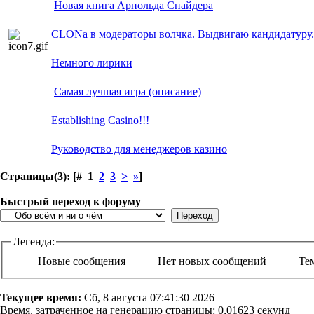
Новая книга Арнольда Снайдера
CLONа в модераторы волчка. Выдвигаю кандидатуру.
Немного лирики
Самая лучшая игра (описание)
Establishing Сasino!!!
Руководство для менеджеров казино
Страницы(3): [# 1
2
3
>
»
]
Быстрый переход к форуму
Легенда:
Новые сообщения
Нет новых сообщений
Те
Текущее время:
Сб, 8 августа 07:41:30 2026
Время, затраченное на генерацию страницы: 0,01623 секунд