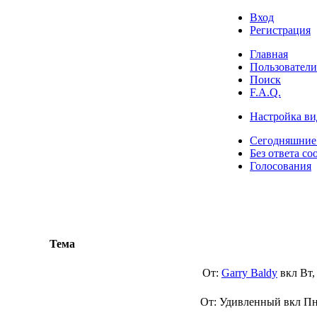
Вход
Регистрация
Главная
Пользователи
Поиск
F.A.Q.
Настройка ви
Сегодняшние
Без ответа со
Голосования
Тема
От:
Garry Baldy
вкл
Вт,
От: Удивленный вкл
Пн