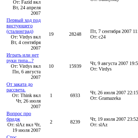
От: Fazid вкл
Вт, 24 апреля
2007
Первый ход под
вистующего
(сталинград)
Пт, 7 сентября 2007 11
19
28248
От: Virdys вкл
От: c24
Вт, 4 сентября
2007
Играть или нет
руки типа...?
Чт, 9 августа 2007 19:
От: Virdys вкл
10
15939
От: Virdys
Пн, 6 августа
2007
От заката до
рассвета.
Чт, 26 июля 2007 22:1
От: Think вкл
1
6933
От: Gramazeka
Чт, 26 июля
2007
Вопрос про
бридж
Чт, 19 июля 2007 23:5
2
8239
От: slAz вкл
Чт,
От: slAz
19 июля 2007
Стос