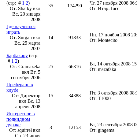
(стр: #
1
2
)
Чт, 27 ноября 2008 06:
35
174290
От: Sharky вкл
От: Итар-Тасс
Вс, 20 января
2008
Где научиться
играть
Пн, 17 ноября 2008 20
От: Surgan вкл
14
91833
От: Montecito
Вс, 25 марта
2007
Барбакару
(стр:
#
1
2
)
Вт, 14 октября 2008 15
От: Gramazeka
25
66316
От: mazafaka
вкл
Вт, 5
сентября 2006
Преферанс в
клубе.
Пт, 3 октября 2008 08:
От: Директор
15
34388
От: T1000
вкл
Вс, 13
апреля 2008
Интересное в
подкидном
дураке
Вт, 23 сентября 2008 0
3
12153
От: squirrel вкл
От: gingema
Ср, 23 июля