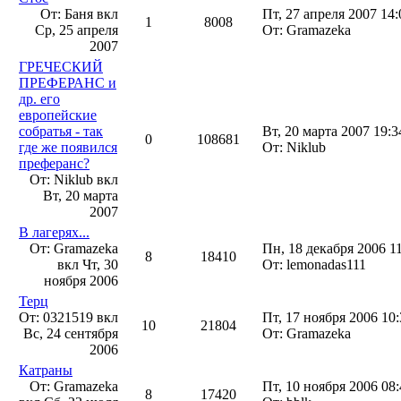
От: Баня вкл
Пт, 27 апреля 2007 14:
1
8008
Ср, 25 апреля
От: Gramazeka
2007
ГРЕЧЕСКИЙ
ПРЕФЕРАНС и
др. его
европейские
собратья - так
Вт, 20 марта 2007 19:3
0
108681
где же появился
От: Niklub
преферанс?
От: Niklub вкл
Вт, 20 марта
2007
В лагерях...
От: Gramazeka
Пн, 18 декабря 2006 1
8
18410
вкл
Чт, 30
От: lemonadas111
ноября 2006
Терц
От: 0321519 вкл
Пт, 17 ноября 2006 10:
10
21804
Вс, 24 сентября
От: Gramazeka
2006
Катраны
От: Gramazeka
Пт, 10 ноября 2006 08:
8
17420