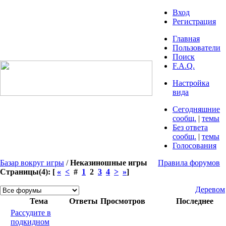
Вход
Регистрация
Главная
Пользователи
Поиск
F.A.Q.
Настройка
вида
Сегодняшние
сообщ.
|
темы
Без ответа
сообщ.
|
темы
Голосования
Базар вокруг игры
/
Неказиношные игры
Правила форумов
Страницы(4): [
«
<
#
1
2
3
4
>
»
]
Деревом
Тема
Ответы
Просмотров
Последнее
Рассудите в
подкидном