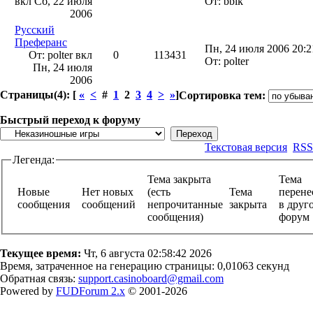
вкл
Сб, 22 июля
От: bblk
2006
Русский
Преферанс
Пн, 24 июля 2006 20:2
От: polter вкл
0
113431
От: polter
Пн, 24 июля
2006
Страницы(4): [
«
<
#
1
2
3
4
>
»
]
Сортировка тем:
Быстрый переход к форуму
Текстовая версия
RSS
Легенда:
Тема закрыта
Тема
Новые
Нет новых
(есть
Тема
перене
сообщения
сообщений
непрочитанные
закрыта
в друг
сообщения)
фору
Текущее время:
Чт, 6 августа 02:58:42 2026
Время, затраченное на генерацию страницы: 0,01063 секунд
Обратная связь:
support.casinoboard@gmail.com
Powered by
FUDForum 2.x
© 2001-2026