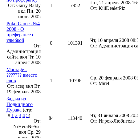
Пн, 21 апреля 2008 16
От: Garry Baldy
1
7952
От: KillDealerPlz
вкл
Пн, 20
июня 2005
PokerGames №4
2008 - О
преферансе с
улыбкой
Чт, 10 апреля 2008 08:
0
101391
От:
От: Администрация с
Администрация
сайта вкл
Чт, 10
апреля 2008
Marriage -
??????? вместо
Ср, 20 февраля 2008 0
слов
1
10796
От: Mirel
От: aceq вкл
Вт,
19 февраля 2008
Задача из
Подкидного
Дурака
(стр:
#
1
2
3
4
5
)
Чт, 31 января 2008 20:
84
113440
От:
От: Игрок-Любитель
NiHeraNeSsu
вкл
Ср, 29
марта 2006