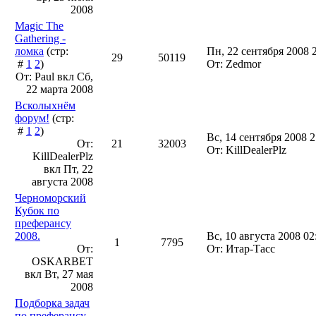
2008
Magic The
Gathering -
ломка
(стр:
Пн, 22 сентября 2008 
29
50119
#
1
2
)
От: Zedmor
От: Pаul вкл
Сб,
22 марта 2008
Всколыхнём
форум!
(стр:
#
1
2
)
Вс, 14 сентября 2008 2
От:
21
32003
От: KillDealerPlz
KillDealerPlz
вкл
Пт, 22
августа 2008
Черноморский
Кубок по
преферансу
2008.
Вс, 10 августа 2008 02
1
7795
От:
От: Итар-Тасс
OSKARBET
вкл
Вт, 27 мая
2008
Подборка задач
по преферансу