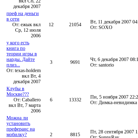
вкл
Сб, 22
декабря 2007
преф на деньги
в сети
Вт, 11 декабря 2007 04
От: ежык вкл
12
21054
От: SOXO
Ср, 12 июля
2006
у кого есть
книга по
теории игры в
нарды. Дайте
Чт, 6 декабря 2007 08:
3
9691
плиз...
От: santorio
От: texas-holdem
вкл
Вт, 4
декабря 2007
Клубы в
Москве???
Пн, 5 ноября 2007 22:
От: Сaballero
6
13332
От: Димка-невидимк
вкл
Вт, 7 марта
2006
Можна ли
установить
преферанс на
Пт, 28 сентября 2007 1
мобилку?
2
8815
От: SunnyRay