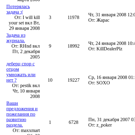
Потерялась
задача :(
Чт, 31 января 2008 12:
От: I will kill
3
11978
От: Жарас
your set вкл
Вт,
29 января 2008
Задача из
журнала.
Чт, 24 января 2008 10:
От: RHnd вкл
9
18992
От: KillDealerPlz
Пт, 2 декабря
2005
деберц спор с
отцом
умножать или
Ср, 16 января 2008 01:
нет ?
10
19227
От: SOXO
От: pestik вкл
Чт, 10 января
2008
Ваши
предложения и
пожелания по
развитию
Пн, 31 декабря 2007 0
1
6728
раздела.
От: z_poker
От: maxxmart