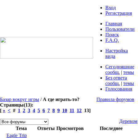
Вход
Регистрация
Главная
Пользователи
Поиск
F.A.Q.
Настройка
вида
Сегодняшние
сообщ.
|
темы
Без ответа
сообщ.
|
темы
Голосования
Базар вокруг игры
/
А где играть-то?
Правила форумов
Страницы(13):
[
«
<
#
1
2
3
4
5
6
7
8
9
10
11
12
13]
Деревом
Тема
Ответы
Просмотров
Последнее
Eagle Trip