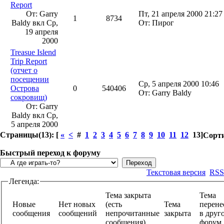
Report
От: Garry
Пт, 21 апреля 2000 21:27
1
8734
Baldy вкл
Ср,
От: Пирог
19 апреля
2000
Treasue Islend
Trip Report
(отчет о
посещении
Ср, 5 апреля 2000 10:46
Острова
0
540406
От: Garry Baldy
сокровищ)
От: Garry
Baldy вкл
Ср,
5 апреля 2000
Страницы(13): [
«
<
#
1
2
3
4
5
6
7
8
9
10
11
12
13]
Сорти
Быстрый переход к форуму
Текстовая версия
RSS
Легенда:
Тема закрыта
Тема
Новые
Нет новых
(есть
Тема
перене
сообщения
сообщений
непрочитанные
закрыта
в друг
сообщения)
фору