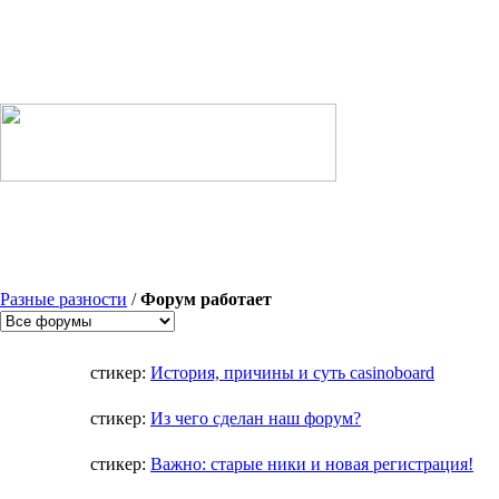
Разные разности
/
Форум работает
стикер:
История, причины и суть casinoboard
стикер:
Из чего сделан наш форум?
стикер:
Важно: старые ники и новая регистрация!