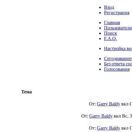
Вход
Регистрация
Главная
Пользователи
Поиск
F.A.Q.
Настройка ви
Сегодняшние
Без ответа со
Голосования
Тема
От:
Garry Baldy
вкл
С
От:
Garry Baldy
вкл
Вс, 
От:
Garry Baldy
вкл
С