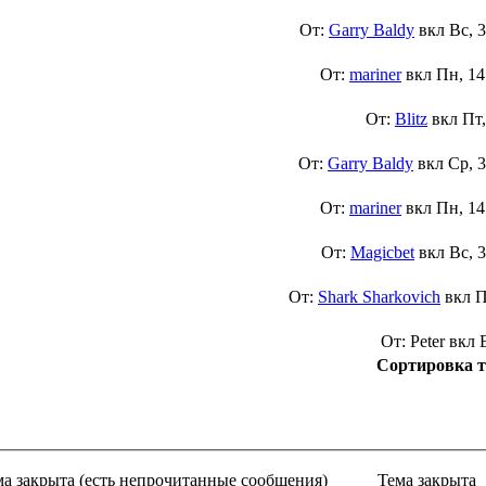
От:
Garry Baldy
вкл
Вс, 
От:
mariner
вкл
Пн, 14
От:
Blitz
вкл
Пт,
От:
Garry Baldy
вкл
Ср, 
От:
mariner
вкл
Пн, 14
От:
Magicbet
вкл
Вс, 
От:
Shark Sharkovich
вкл
П
От: Peter вкл
Сортировка т
ма закрыта (есть непрочитанные сообщения)
Тема закрыта