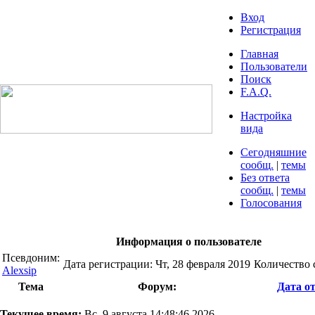
Вход
Регистрация
Главная
Пользователи
Поиск
F.A.Q.
Настройка
вида
Сегодняшние
сообщ.
|
темы
Без ответа
сообщ.
|
темы
Голосования
Информация о пользователе
Псевдоним:
Дата регистрации: Чт, 28 февраля 2019
Количество 
Alexsip
Тема
Форум:
Дата о
Текущее время:
Вс, 9 августа 14:48:46 2026