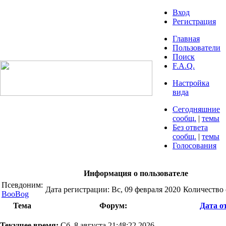
Вход
Регистрация
Главная
Пользователи
Поиск
F.A.Q.
Настройка
вида
Сегодняшние
сообщ.
|
темы
Без ответа
сообщ.
|
темы
Голосования
Информация о пользователе
Псевдоним:
Дата регистрации: Вс, 09 февраля 2020
Количество
BooBog
Тема
Форум:
Дата о
Текущее время:
Сб, 8 августа 21:48:22 2026