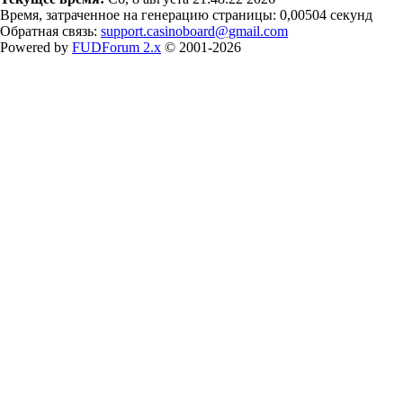
Время, затраченное на генерацию страницы: 0,00504 секунд
Обратная связь:
support.casinoboard@gmail.com
Powered by
FUDForum 2.x
© 2001-2026