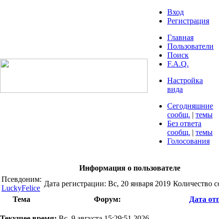
Вход
Регистрация
Главная
Пользователи
Поиск
F.A.Q.
Настройка
вида
Сегодняшние
сообщ.
|
темы
Без ответа
сообщ.
|
темы
Голосования
Информация о пользователе
Псевдоним:
Дата регистрации: Вс, 20 января 2019
Количество 
LuckyFelice
Тема
Форум:
Дата от
Текущее время:
Вс, 9 августа 15:29:51 2026