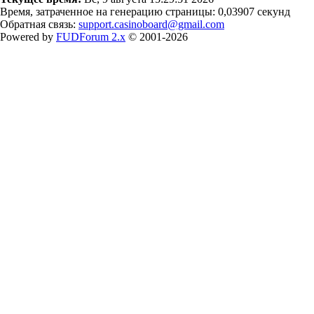
Время, затраченное на генерацию страницы: 0,03907 секунд
Обратная связь:
support.casinoboard@gmail.com
Powered by
FUDForum 2.x
© 2001-2026