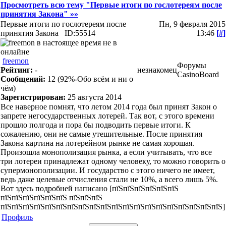
Просмотреть всю тему "Первые итоги по гослотереям после
принятия Закона" »»
Первые итоги по гослотереям после
Пн, 9 февраля 2015
принятия Закона
ID:55514
13:46
[#]
freemon
Форумы
Рейтинг:
-
незнакомец
CasinoBoard
Сообщений:
12
(92%-Обо всём и ни о
чём)
Зарегистрирован:
25 августа 2014
Все наверное помнят, что летом 2014 года был принят Закон о
запрете негосударственных лотерей. Так вот, с этого времени
прошло полгода и пора бы подводить первые итоги. К
сожалению, они не самые утешительные. После принятия
Закона картина на лотерейном рынке не самая хорошая.
Произошла монополизация рынка, а если учитывать, что все
три лотереи принадлежат одному человеку, то можно говорить о
супермонополизации. И государство с этого ничего не имеет,
ведь даже целевые отчисления стали не 10%, а всего лишь 5%.
Вот здесь подробней написано [пїЅпїЅпїЅпїЅпїЅпїЅ
пїЅпїЅпїЅпїЅпїЅпїЅ пїЅпїЅпїЅ
пїЅпїЅпїЅпїЅпїЅпїЅпїЅпїЅпїЅпїЅпїЅпїЅпїЅпїЅпїЅпїЅпїЅпїЅпїЅпїЅ]
Профиль