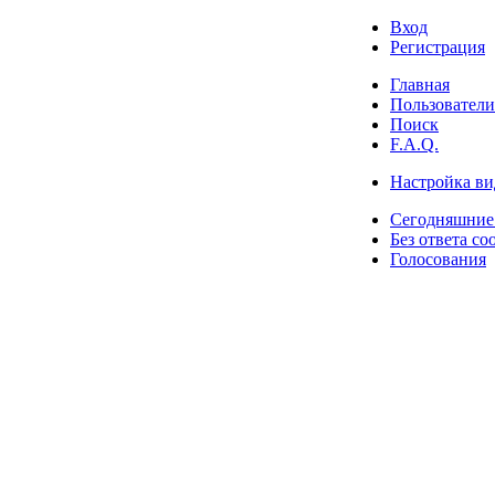
Вход
Регистрация
Главная
Пользователи
Поиск
F.A.Q.
Настройка ви
Сегодняшние
Без ответа со
Голосования