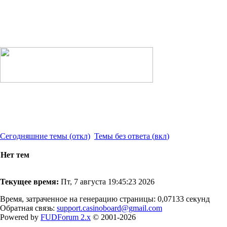
Сегодняшние темы
(откл)
Темы без ответа
(
вкл
)
Нет тем
Текущее время:
Пт, 7 августа 19:45:23 2026
Время, затраченное на генерацию страницы: 0,07133 секунд
Обратная связь:
support.casinoboard@gmail.com
Powered by
FUDForum 2.x
© 2001-2026