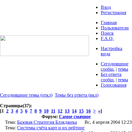
Вход
Регистрация
Главная
Пользователи
Поиск
F.A.Q.
Настройка
вида
Сегодняшние
сообщ.
|
темы
Без ответа
сообщ.
|
темы
Голосования
Сегодняшние темы
(откл)
Темы без ответа
(
вкл
)
Страницы(37):
[1
2
3
4
5
6
7
8
9
10
11
12
13
14
15
16
>
»
]
Форум:
Самое смачное
Тема:
Базовая Стратегия Блэкджека
Вс, 4 апреля 2004 12:23
Тема:
Системы счёта карт и их рейтинг