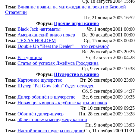
Ср, 18 августа 2004 15:46
Тема:
Влияние правил на матожидание игрока по Базовой
Стратегии
Пт, 21 января 2005 16:52
Форум:
Прочие игры казино
Тема:
Black Jack -автоматы
Чт, 1 ноября 2001 00:00
Тема:
Американский видео покер
Вс, 30 декабря 2001 00:00
Тема:
TEXAS HOLDEM
Ср, 15 января 2003 00:00
Тема:
Double Up "Beat the Dealer" — это серьёзно?
Вс, 26 октября 2003 20:25
Тема:
BJ турниры
Чт, 3 августа 2006 04:28
Тема:
Статья об успехах Джеймса Гросджина
Ср, 9 сентября 2009 10:38
Форум:
Шулерство в казино
Тема:
Карточное шулерство
Вт, 26 сентября 2000 23:00
Тема:
Шулер "Pai Gow John" будет осужден
Сб, 5 сентября 2009 14:37
Тема:
Дилер обвинён в шулерстве
Вс, 6 сентября 2009 10:35
Тема:
Новая цель воров - клубные карты игроков
Чт, 10 сентября 2009 09:25
Тема:
Обвинён дилер-шулер
Пн, 28 сентября 2009 13:28
Тема:
50 лет тюрьмы менеджеру казино
Пн, 9 ноября 2009 13:03
Тема:
Настойчивого шулера посадили
Ср, 11 ноября 2009 11:21