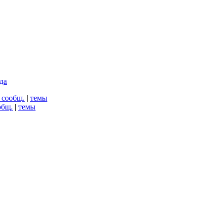
да
 сообщ.
|
темы
общ.
|
темы