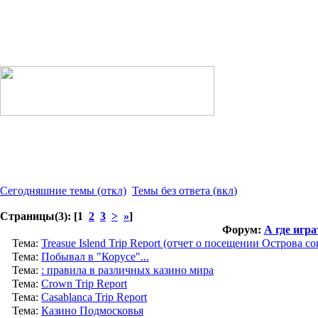
Сегодняшние темы
(откл)
Темы без ответа
(
вкл
)
Страницы(3): [1
2
3
>
»
]
Форум:
А где игра
Тема:
Treasue Islend Trip Report (отчет о посещении Острова с
Тема:
Побывал в "Корусе"...
Тема:
: правила в различных казино мира
Тема:
Crown Trip Report
Тема:
Casablanca Trip Report
Тема:
Казино Подмосковья