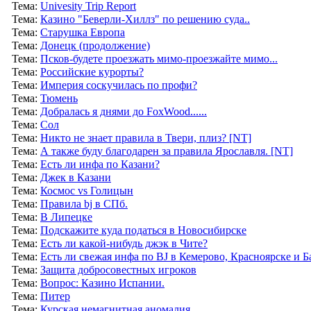
Тема:
Univesity Trip Report
Тема:
Казино "Беверли-Хиллз" по решению суда..
Тема:
Старушка Европа
Тема:
Донецк (продолжение)
Тема:
Псков-будете проезжать мимо-проезжайте мимо...
Тема:
Российские курорты?
Тема:
Империя соскучилась по профи?
Тема:
Тюмень
Тема:
Добралась я днями до FoxWood......
Тема:
Сол
Тема:
Никто не знает правила в Твери, плиз? [NT]
Тема:
А также буду благодарен за правила Ярославля. [NT]
Тема:
Есть ли инфа по Казани?
Тема:
Джек в Казани
Тема:
Космос vs Голицын
Тема:
Правила bj в СПб.
Тема:
В Липецке
Тема:
Подскажите куда податься в Новосибирске
Тема:
Есть ли какой-нибудь джэк в Чите?
Тема:
Есть ли свежая инфа по BJ в Кемерово, Красноярске и
Тема:
Защита добросовестных игроков
Тема:
Вопрос: Казино Испании.
Тема:
Питер
Тема:
Курская немагнитная аномалия