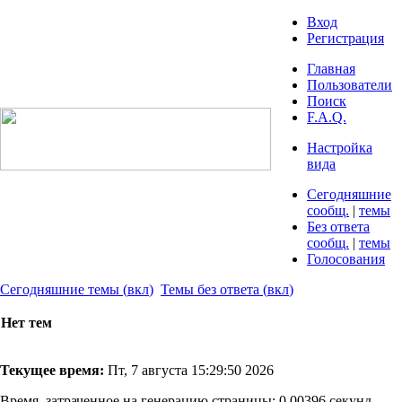
Вход
Регистрация
Главная
Пользователи
Поиск
F.A.Q.
Настройка
вида
Сегодняшние
сообщ.
|
темы
Без ответа
сообщ.
|
темы
Голосования
Сегодняшние темы
(
вкл
)
Темы без ответа
(
вкл
)
Нет тем
Текущее время:
Пт, 7 августа 15:29:50 2026
Время, затраченное на генерацию страницы: 0,00396 секунд