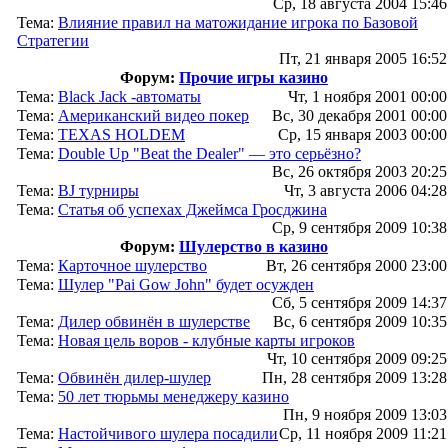
Ср, 18 августа 2004 15:46
Тема:
Влияние правил на матожидание игрока по Базовой
Стратегии
Пт, 21 января 2005 16:52
Форум:
Прочие игры казино
Тема:
Black Jack -автоматы
Чт, 1 ноября 2001 00:00
Тема:
Американский видео покер
Вс, 30 декабря 2001 00:00
Тема:
TEXAS HOLDEM
Ср, 15 января 2003 00:00
Тема:
Double Up "Beat the Dealer" — это серьёзно?
Вс, 26 октября 2003 20:25
Тема:
BJ турниры
Чт, 3 августа 2006 04:28
Тема:
Статья об успехах Джеймса Гросджина
Ср, 9 сентября 2009 10:38
Форум:
Шулерство в казино
Тема:
Карточное шулерство
Вт, 26 сентября 2000 23:00
Тема:
Шулер "Pai Gow John" будет осужден
Сб, 5 сентября 2009 14:37
Тема:
Дилер обвинён в шулерстве
Вс, 6 сентября 2009 10:35
Тема:
Новая цель воров - клубные карты игроков
Чт, 10 сентября 2009 09:25
Тема:
Обвинён дилер-шулер
Пн, 28 сентября 2009 13:28
Тема:
50 лет тюрьмы менеджеру казино
Пн, 9 ноября 2009 13:03
Тема:
Настойчивого шулера посадили
Ср, 11 ноября 2009 11:21