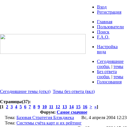
Вход
Регистрация
Главная
Пользователи
Поиск
F.A.Q.
Настройка
вида
Сегодняшние
сообщ.
|
темы
Без ответа
сообщ.
|
темы
Голосования
Сегодняшние темы
(откл)
Темы без ответа
(
вкл
)
Страницы(37):
[1
2
3
4
5
6
7
8
9
10
11
12
13
14
15
16
>
»
]
Форум:
Самое смачное
Тема:
Базовая Стратегия Блэкджека
Вс, 4 апреля 2004 12:23
Тема:
Системы счёта карт и их рейтинг