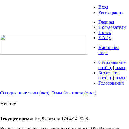
Вход
Регистрация
Главная
Пользователи
Поиск
F.A.Q.
Настройка
вида
Сегодняшние
сообщ.
|
темы
Без ответа
сообщ.
|
темы
Голосования
Сегодняшние темы
(
вкл
)
Темы без ответа
(откл)
Нет тем
Текущее время:
Вс, 9 августа 17:04:14 2026
Время, затраченное на генерацию страницы: 0,00438 секунд