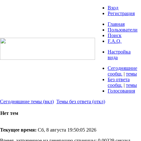
Вход
Регистрация
Главная
Пользователи
Поиск
F.A.Q.
Настройка
вида
Сегодняшние
сообщ.
|
темы
Без ответа
сообщ.
|
темы
Голосования
Сегодняшние темы
(
вкл
)
Темы без ответа
(откл)
Нет тем
Текущее время:
Сб, 8 августа 19:50:05 2026
Время, затраченное на генерацию страницы: 0,00329 секунд