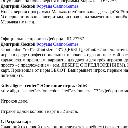
Опубликована новая версия программы Марьяж
ID:27753
Дмитрий Лесной
Форумы CasinoGames
Новая версия программы Марьяж опубликована здесь - [пїЅпїЅпїЅп
Усовершенствованы алгоритмы, исправлены замеченные ошибки, 
Марьяжа ну и т.д.
Официальные правила Деберца
ID:27767
Дмитрий Лесной
Форумы CasinoGames
<font color="red"><font size="3">ДЕБЕРЦ, </font></font>карточ
игр, а в среде профессиональных игроков – едва ли не само
харьковским правилам, варианты для двух и для трёх игроков, до
просто «с предложением» (см. ДЕБЕРЦ С ПРЕДЛОЖЕНИЕМ). Игра
карт. Произошла от игры БЕЛОТ. Выигрывает игрок, первым на
пятнадцать.
<div align="center">Описание игры. </div>
<div align="center"><font color="red"><font size="3">Деберц по 
Игроков двое.
Играют одной колодой карт в 32 листа.
1. Раздача карт
Сдающий (в первой сдаче он определяется жребием) раздаёт карт