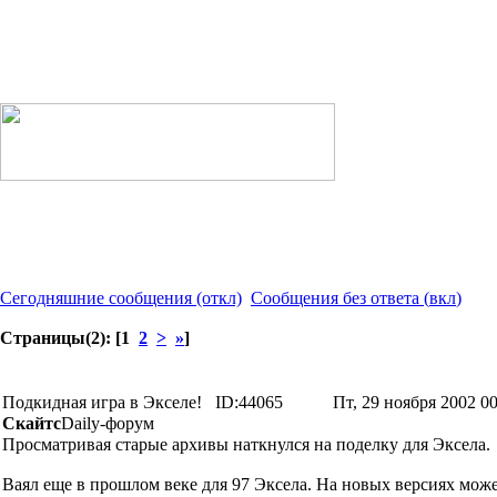
Сегодняшние сообщения
(откл)
Сообщения без ответа
(
вкл
)
Страницы(2): [1
2
>
»
]
Подкидная игра в Экселе!
ID:44065
Пт, 29 ноября 2002 00
Скайтс
Daily-форум
Просматривая старые архивы наткнулся на поделку для Эксела.
Ваял еще в прошлом веке для 97 Эксела. На новых версиях мож