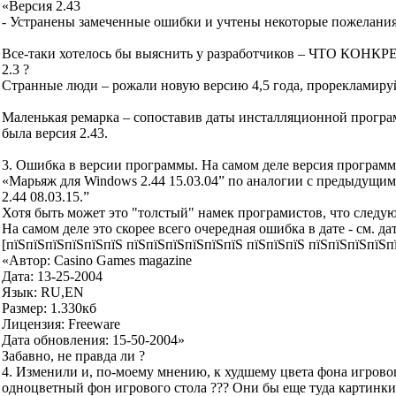
«Версия 2.43
- Устранены замеченные ошибки и учтены некоторые пожелания
Все-таки хотелось бы выяснить у разработчиков – Ч
2.3 ?
Странные люди – рожали новую версию 4,5 года, прорекламируй
Маленькая ремарка – сопоставив даты инсталляционной программы
была версия 2.43.
3. Ошибка в версии программы. На самом деле версия програм
«Марьяж для Windows 2.44 15.03.04” по аналогии с предыдущими
2.44 08.03.15.”
Хотя быть может это "толстый" намек програмистов, что следу
На самом деле это скорее всего очередная ошибка в дате - см. 
[пїЅпїЅпїЅпїЅпїЅпїЅ пїЅпїЅпїЅпїЅпїЅпїЅ пїЅпїЅпїЅ пїЅпїЅпїЅпїЅпї
«Автор: Casino Games magazine
Дата: 13-25-2004
Язык: RU,EN
Размер: 1.330кб
Лицензия: Freeware
Дата обновления: 15-50-2004»
Забавно, не правда ли ?
4. Изменили и, по-моему мнению, к худшему цвета фона игрово
одноцветный фон игрового стола ??? Они бы еще туда картинки