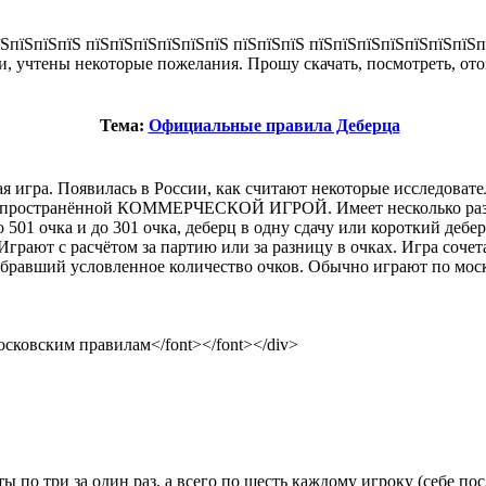
їЅпїЅпїЅ пїЅпїЅпїЅпїЅпїЅпїЅ пїЅпїЅпїЅ пїЅпїЅпїЅпїЅпїЅпїЅпїЅпїЅ
учтены некоторые пожелания. Прошу скачать, посмотреть, отоз
Тема:
Официальные правила Деберца
ная игра. Появилась в России, как считают некоторые исследоват
й распространённой КОММЕРЧЕСКОЙ ИГРОЙ. Имеет несколько разн
 501 очка и до 301 очка, деберц в одну сдачу или короткий дебе
ют с расчётом за партию или за разницу в очках. Игра сочет
бравший условленное количество очков. Обычно играют по моско
московским правилам</font></font></div>
ы по три за один раз, а всего по шесть каждому игроку (себе пос