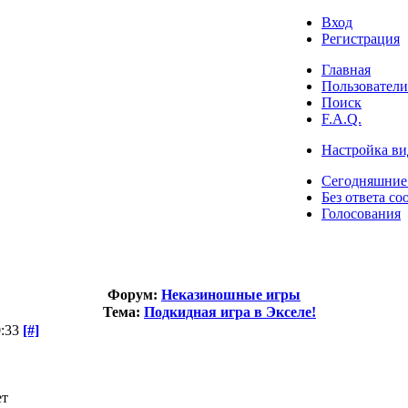
Вход
Регистрация
Главная
Пользователи
Поиск
F.A.Q.
Настройка ви
Сегодняшние
Без ответа со
Голосования
Форум:
Неказиношные игры
Тема:
Подкидная игра в Экселе!
:33
[#]
ет