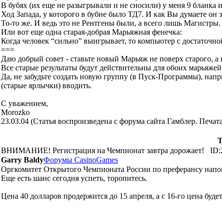
В бубях (их еще не разыгрывали и не сносили) у меня 9 бланка 
Ход Запада, у которого в бубне было ТД7. И как Вы думаете он з
То-то же. И ведь это не Рентгены были, а всего лишь Магистры.
Или вот еще одна старая-добрая Марьяжная фенечка:
Когда человек “сильно” выигрывает, то компьютер с достаточно
===
Даю добрый совет - ставьте новый Марьяж не поверх старого, а
Все старые результаты будут действительны для обоих марьяжей 
Да, не забудьте создать новую группу (в Пуск-Программы), на
(старые ярлычки) вводить.
С уважением,
Morozko
23.03.04 (Статья воспроизведена с форума сайта Гамблер. Печа
Т
ВНИМАНИЕ! Регистрация на Чемпионат завтра дорожает!
ID:
Garry Baldy
Форумы CasinoGames
Оргкомитет Открытого Чемпионата России по преферансу напомин
Еще есть шанс сегодня успеть, торопитесь.
Цена 40 долларов продержится до 15 апреля, а с 16-го цена будет