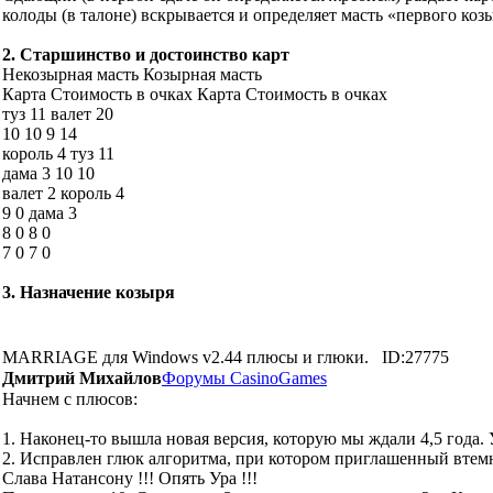
колоды (в талоне) вскрывается и определяет масть «первого коз
2. Старшинство и достоинство карт
Некозырная масть Козырная масть
Карта Стоимость в очках Карта Стоимость в очках
туз 11 валет 20
10 10 9 14
король 4 туз 11
дама 3 10 10
валет 2 король 4
9 0 дама 3
8 0 8 0
7 0 7 0
3. Назначение козыря
MARRIAGE для Windows v2.44 плюсы и глюки.
ID:27775
Дмитрий Михайлов
Форумы CasinoGames
Начнем с плюсов:
1. Наконец-то вышла новая версия, которую мы ждали 4,5 года. 
2. Исправлен глюк алгоритма, при котором приглашенный втемну
Слава Натансону !!! Опять Ура !!!