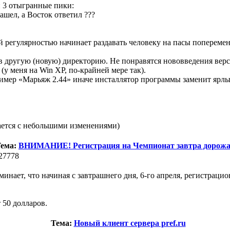
и 3 отыгранные пики:
ашел, а Восток ответил ???
й регулярностью начинает раздавать человеку на пасы попеременн
 в другую (новую) директорию. Не понравятся нововведения верс
(у меня на Win XP, по-крайней мере так).
пример «Марьяж 2.44» иначе инсталлятор программы заменит ярл
тается с небольшими изменениями)
ема:
ВНИМАНИЕ! Регистрация на Чемпионат завтра дорожа
27778
ает, что начиная с завтрашнего дня, 6-го апреля, регистрацио
 50 долларов.
Тема:
Новый клиент сервера pref.ru