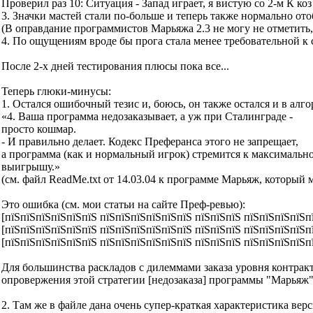
Проверил раз 10: Ситуация - Запад играет, я вистую со 2-м К коз
3. Значки мастей стали по-больше и теперь также нормально от
(В оправдание программистов Марьяжа 2.3 не могу не отметить, 
4. По ощущениям вроде бы прога стала менее требовательной к
После 2-х дней тестирования плюсы пока все...
Теперь глюки-минусы:
1. Остался ошибочный тезис и, боюсь, он также остался и в алго
«4. Ваша программа недозаказывает, а уж при Сталинграде -
просто кошмар.
- И правильно делает. Кодекс Преферанса этого не запрещает,
а программа (как и нормальный игрок) стремится к максимальн
выигрышу.»
(см. файл ReadMe.txt от 14.03.04 к программе Марьяж, который
Это ошибка (см. мои статьи на сайте Преф-ревью):
[пїЅпїЅпїЅпїЅпїЅпїЅ пїЅпїЅпїЅпїЅпїЅпїЅ пїЅпїЅпїЅ пїЅпїЅпїЅпїЅп
[пїЅпїЅпїЅпїЅпїЅпїЅ пїЅпїЅпїЅпїЅпїЅпїЅ пїЅпїЅпїЅ пїЅпїЅпїЅпїЅ
[пїЅпїЅпїЅпїЅпїЅпїЅ пїЅпїЅпїЅпїЅпїЅпїЅ пїЅпїЅпїЅ пїЅпїЅпїЅпїЅ
Для большинства раскладов с дилеммами заказа уровня контракт
опровержения этой стратегии [недозаказа] программы "Марьяж"
2. Там же в файле дана очень супер-краткая характеристика верси