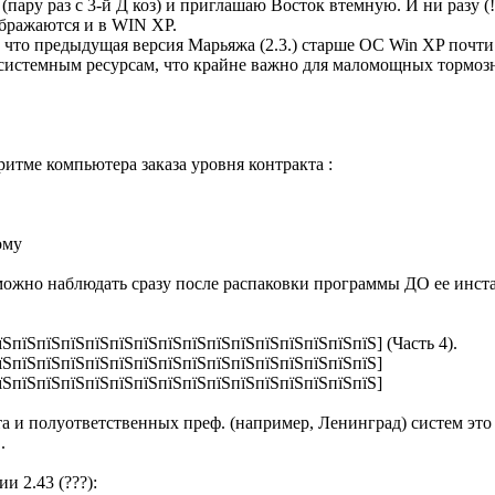
 (пару раз с 3-й Д коз) и приглашаю Восток втемную. И ни разу (!
ображаются и в WIN XP.
что предыдущая версия Марьяжа (2.3.) старше ОС Win XP почти на
 системным ресурсам, что крайне важно для маломощных тормоз
ритме компьютера заказа уровня контракта :
ому
 можно наблюдать сразу после распаковки программы ДО ее инст
їЅпїЅпїЅпїЅпїЅпїЅпїЅпїЅпїЅпїЅпїЅпїЅпїЅпїЅпїЅпїЅ] (Часть 4).
пїЅпїЅпїЅпїЅпїЅпїЅпїЅпїЅпїЅпїЅпїЅпїЅпїЅпїЅпїЅпїЅ]
пїЅпїЅпїЅпїЅпїЅпїЅпїЅпїЅпїЅпїЅпїЅпїЅпїЅпїЅпїЅпїЅ]
а и полуответственных преф. (например, Ленинград) систем это 
.
и 2.43 (???):