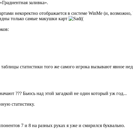
«Градиентная заливка».
картами некоректно отображается в системе WinMe (и, возможно,
 видны только самые макушки карт
((
оков:
й таблицы статистики того же самого игрока вызывают явное не
ачают ??? Бьюсь над этой загадкой не один который уж год...
нную статистику.
 оппонентов 7 и 8 на разных руках я уже и смирился буквально.