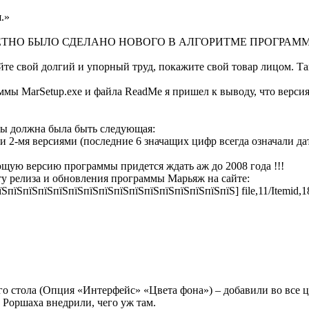
.»
ТО КОНКРЕТНО БЫЛО СДЕЛАНО НОВОГО В АЛГОРИТМЕ ПРОГ
те свой долгий и упорный труд, покажите свой товар лицом. Та
 MarSetup.exe и файла ReadMe я пришел к выводу, что версия 2.4
мы должна была быть следующая:
 2-мя версиями (последние 6 значащих цифр всегда означали да
ющую версию программы придется ждать аж до 2008 года !!!
дату релиза и обновления программы Марьяж на сайте:
ЅпїЅпїЅпїЅпїЅпїЅпїЅпїЅпїЅпїЅпїЅпїЅпїЅпїЅпїЅпїЅ] file,11/Itemid,1
го стола (Опция «Интерфейс» «Цвета фона») – добавили во все 
 Роршаха внедрили, чего уж там.