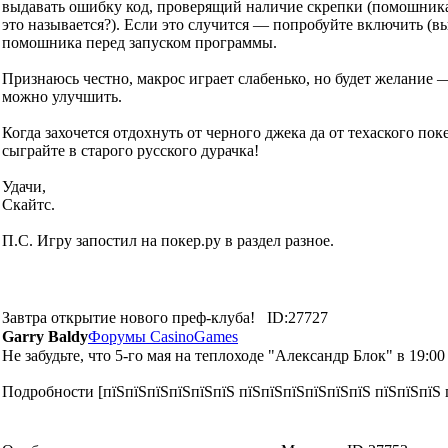
выдавать ошибку код, проверящий наличие скрепки (помошника
это называется?). Если это случится — попробуйте включить (вы
помошника перед запуском программы.
Признаюсь честно, макрос играет слабенько, но будет желание 
можно улучшить.
Когда захочется отдохнуть от черного джека да от техаского по
сыграйте в старого русского дурачка!
Удачи,
Скайтс.
П.С. Игру запостил на покер.ру в раздел разное.
Завтра открытие нового преф-клуба!
ID:27727
Garry Baldy
Форумы CasinoGames
Не забудьте, что 5-го мая на теплоходе "Александр Блок" в 19:0
Подробности [пїЅпїЅпїЅпїЅпїЅпїЅ пїЅпїЅпїЅпїЅпїЅпїЅ пїЅпїЅпїЅ 