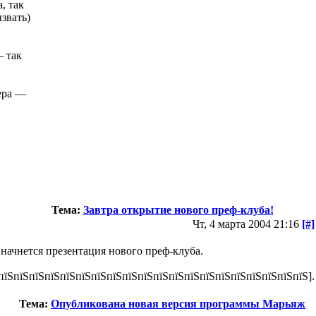
, так
звать)
— так
кера —
Тема:
Завтра открытие нового преф-клуба!
Чт, 4 марта 2004 21:16
[#]
0 начнется презентация нового преф-клуба.
пїЅпїЅпїЅпїЅпїЅпїЅпїЅпїЅпїЅпїЅпїЅпїЅпїЅпїЅпїЅпїЅпїЅпїЅпїЅпїЅ].
Тема:
Опубликована новая версия программы Марьяж