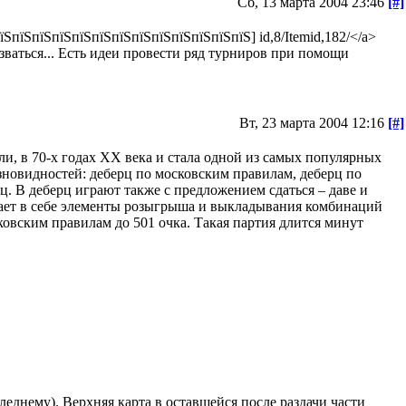
Сб, 13 марта 2004 23:46
[#]
пїЅпїЅпїЅпїЅпїЅпїЅпїЅпїЅпїЅпїЅпїЅпїЅ] id,8/Itemid,182/</a>
ваться... Есть идеи провести ряд турниров при помощи
Вт, 23 марта 2004 12:16
[#]
ели, в 70-х годах XX века и стала одной из самых популярных
овидностей: деберц по московским правилам, деберц по
рц. В деберц играют также с предложением сдаться – даве и
ает в себе элементы розыгрыша и выкладывания комбинаций
вским правилам до 501 очка. Такая партия длится минут
леднему). Верхняя карта в оставшейся после раздачи части