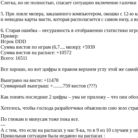
Слегка, но не полностью, спасает ситуацию включение галочки 
5. При ловле мизера, заказанного компьютером, окошко с 12-ю 
и невидны карты масти, которая располагается с самом низу, а
6. Старая ошибка – несуразность в отображении статистики игр
Пример:
Игрок DDD
Сумма вистов по играм (6,7..., мизер): +5939
Сумма вистов на распасе: +10572
Всего: 16511
Все хорошо, но вот цифры в правом верхнем углу этой же само
Выиграно на висте: +11478
Суммарный выигрыш: +........759 вистов (???)
Как понять последние 2 цифры – ума не приложу – что они обозн
Хотелось, чтобы господа разработчики объяснили сию зело стра
По глюкам и минусам тоже пока все.
---
А с тем, что если на распасах у нас 9-ка, то в 9 из 10 случаев у
Прикольная ситуация была недавно на распасах :