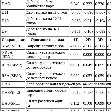
Дабл на любом
DAN
0.240
0.232
0.230
0.
количестве карт
D11
Дабл только на 11 очков
-0.783
-0.696
-0.667
-0
Дабл только на 10-11
D10
-0.263
-0.211
-0.194
-0
очков
Дабл только на 9-11
D9
-0.131
-0.107
-0.099
-0
очков
Сокращение
Описание правила
1D
2D
3D
NSA (SPA0)
Запрещён сплит тузов
-0.163
-0.175
-0.177
-0
NRSA
Сплит тузов возможен
0.000
0.000
0.000
0.
(SPA1)
только один раз
Сплит тузов возможен
RSA (SPA2)
0.031
0.049
0.055
0.
до трёх боксов
Сплит тузов возможен
RSA (SPA3)
0.032
0.053
0.059
0.
до четырёх боксов
DAS
Дабл после сплита разрешён (см. ниже для уточн
Запрещён сплит любых
DAS/SPL0
-0.212
-0.234
-0.239
-0
пар
Сплит разрешён один
DAS/SPL1
0.112
0.108
0.099
0.
раз