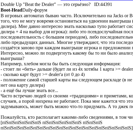
Double Up "Beat the Dealer" — это серьёзно?
ID:44391
Boot-Head
Daily-форум
В игровых автоматах бываю часто. Исключительно на Jacks or Be
того, что не могу вовремя остановиться на удвоении выигрыша 
дилера). Мне давно интересно знать насколько тупо работает си
дилера + 4 на выбор для игрока): либо это псевдослучайная пос
последовательность с большим периодом), либо последовательно
либо предыдущих данных. Многие утверждают, что эта последов
создаётся заново при каждом выигрыше игрока и предложении п
Интересно, можно ли подвергнуть какому бы то ни было анали
выигрыша?
Например, хлебом могла бы быть следующая информация:
- стоит ли «бить» дальше (будет ли из 4х хотябы 1 карта >= dealer
- сколько карт будут >= dealer'a (от 0 до 4)
- положение самой старшей карты вы следующем раскладе (в не 
нет она карту дилера)
- а ещё бы лучше знать все...
Часто встречаю людей со своими «традициями» и приметами, к
случаев, а порой нихрена не работают. Пока мне кажется что эт
задумываюсь, может быть можно что-то придумать. А то джек по
Пожалуйста, кто располагает какими-либо сведениями, в том ч
[пїЅпїЅпїЅпїЅпїЅпїЅ пїЅпїЅпїЅпїЅпїЅпїЅ пїЅпїЅпїЅ
пїЅпїЅпїЅпїЅпїЅпїЅпїЅпїЅпїЅпїЅпїЅпїЅпїЅпїЅпїЅпїЅпїЅпїЅпїЅпїЅ]