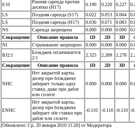
Ранняя саренда против
E10
0.190
0.220
0.227
0.
десятки (H17)
LS
Поздняя саренда (S17)
0.022
0.053
0.064
0.
LS
Поздняя саренда (H17)
0.036
0.071
0.083
0.
NS
Саренда запрещена
0.000
0.000
0.000
0.
Сокращение
Описание правила
1D
2D
3D
NI
Страхование запрещено
0.000
0.000
0.000
0.
Блэкджек оплачивается
BJ2:1
2.325
2.289
2.278
2.
2:1
Сокращение
Описание правила
1D
2D
3D
Нет закрытой карты,
дилер при блэкджеке
NHC
забирает только одну
0.000
0.000
0.000
0.
ставку, даже при дабле
или сплите
Нет закрытой карты,
дилер при блэкджеке
ENHC
-0.110
-0.110
-0.110
-0
забирает обе ставки при
дабле или сплите
[Обновлено: Ср, 20 января 2010 11:20] от Модератора