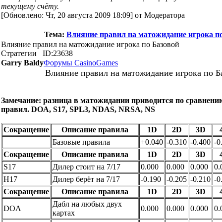
текущему счёту.
[Обновлено: Чт, 20 августа 2009 18:09] от Модератора
Тема:
Влияние правил на матожидание игрока п
Влияние правил на матожидание игрока по Базовой
Стратегии
ID:23638
Garry Baldy
Форумы CasinoGames
Влияние правил на матожидание игрока по Б
Замечание: разница в матожидании приводится по сравнен
правил. DOA, S17, SPL3, NDAS, NRSA, NS
Сокращение
Описание правила
1D
2D
3D
Базовые правила
+0.040
-0.310
-0.400
-0
Сокращение
Описание правила
1D
2D
3D
S17
Дилер стоит на 7/17
0.000
0.000
0.000
0.
H17
Дилер берёт на 7/17
-0.190
-0.205
-0.210
-0
Сокращение
Описание правила
1D
2D
3D
Дабл на любых двух
DOA
0.000
0.000
0.000
0.
картах