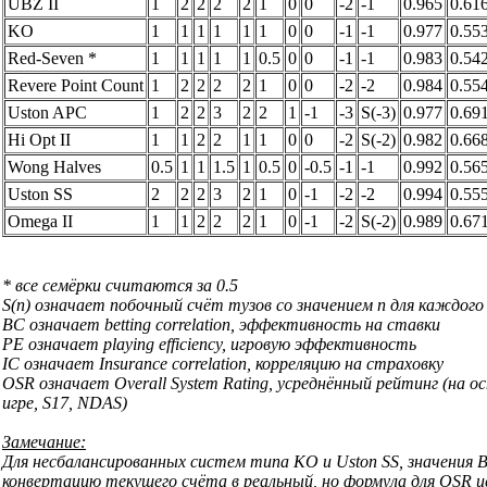
UBZ II
1
2
2
2
2
1
0
0
-2
-1
0.965
0.61
KO
1
1
1
1
1
1
0
0
-1
-1
0.977
0.55
Red-Seven *
1
1
1
1
1
0.5
0
0
-1
-1
0.983
0.54
Revere Point Count
1
2
2
2
2
1
0
0
-2
-2
0.984
0.55
Uston APC
1
2
2
3
2
2
1
-1
-3
S(-3)
0.977
0.69
Hi Opt II
1
1
2
2
1
1
0
0
-2
S(-2)
0.982
0.66
Wong Halves
0.5
1
1
1.5
1
0.5
0
-0.5
-1
-1
0.992
0.56
Uston SS
2
2
2
3
2
1
0
-1
-2
-2
0.994
0.55
Omega II
1
1
2
2
2
1
0
-1
-2
S(-2)
0.989
0.67
* все семёрки считаются за 0.5
S(n) означает побочный счёт тузов со значением n для каждог
BC означает betting correlation, эффективность на ставки
PE означает playing efficiency, игровую эффективность
IC означает Insurance correlation, корреляцию на страховку
OSR означает Overall System Rating, усреднённый рейтинг (на ос
игре, S17, NDAS)
Замечание:
Для несбалансированных систем типа KO и Uston SS, значения 
конвертацию текущего счёта в реальный, но формула для OSR и