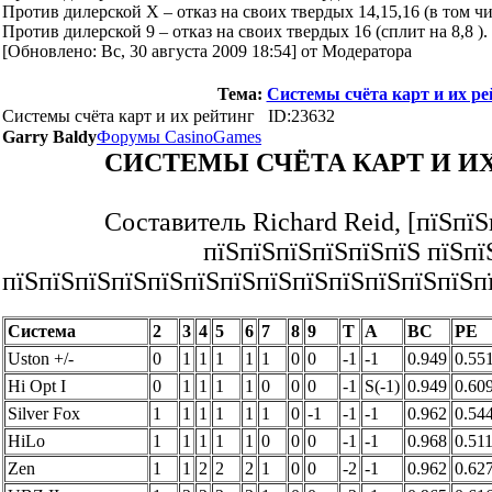
Против дилерской Х – отказ на своих твердых 14,15,16 (в том чис
Против дилерской 9 – отказ на своих твердых 16 (сплит на 8,8 ).
[Обновлено: Вс, 30 августа 2009 18:54] от Модератора
Тема:
Системы счёта карт и их ре
Системы счёта карт и их рейтинг
ID:23632
Garry Baldy
Форумы CasinoGames
СИСТЕМЫ СЧЁТА КАРТ И И
Составитель Richard Reid, [пїЅпї
пїЅпїЅпїЅпїЅпїЅпїЅ пїЅпї
пїЅпїЅпїЅпїЅпїЅпїЅпїЅпїЅпїЅпїЅпїЅпїЅпїЅп
Система
2
3
4
5
6
7
8
9
T
A
BC
PE
Uston +/-
0
1
1
1
1
1
0
0
-1
-1
0.949
0.55
Hi Opt I
0
1
1
1
1
0
0
0
-1
S(-1)
0.949
0.60
Silver Fox
1
1
1
1
1
1
0
-1
-1
-1
0.962
0.54
HiLo
1
1
1
1
1
0
0
0
-1
-1
0.968
0.51
Zen
1
1
2
2
2
1
0
0
-2
-1
0.962
0.62