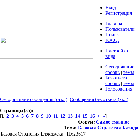
Вход
Регистрация
Главная
Пользователи
Поиск
F.A.Q.
Настройка
вида
Сегодняшние
сообщ.
|
темы
Без ответа
сообщ.
|
темы
Голосования
Сегодняшние сообщения
(откл)
Сообщения без ответа
(
вкл
)
Страницы(55):
[1
2
3
4
5
6
7
8
9
10
11
12
13
14
15
16
>
»
]
Форум:
Самое смачное
Тема:
Базовая Стратегия Блэкд
Базовая Стратегия Блэкджека
ID:23617