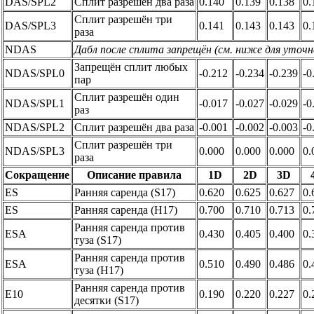
DAS/SPL2
Сплит разрешён два раза
0.140
0.139
0.138
0.
Сплит разрешён три
DAS/SPL3
0.141
0.143
0.143
0.
раза
NDAS
Дабл после сплита запрещён (см. ниже для уточн
Запрещён сплит любых
NDAS/SPL0
-0.212
-0.234
-0.239
-0
пар
Сплит разрешён один
NDAS/SPL1
-0.017
-0.027
-0.029
-0
раз
NDAS/SPL2
Сплит разрешён два раза
-0.001
-0.002
-0.003
-0
Сплит разрешён три
NDAS/SPL3
0.000
0.000
0.000
0.
раза
Сокращение
Описание правила
1D
2D
3D
ES
Ранняя саренда (S17)
0.620
0.625
0.627
0.
ES
Ранняя саренда (H17)
0.700
0.710
0.713
0.
Ранняя саренда против
ESA
0.430
0.405
0.400
0.
туза (S17)
Ранняя саренда против
ESA
0.510
0.490
0.486
0.
туза (H17)
Ранняя саренда против
E10
0.190
0.220
0.227
0.
десятки (S17)