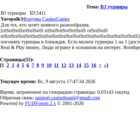
Тема:
BJ турниры
BJ турниры
ID:5411
Yaropolk3
Форумы CasinoGames
Для тех, кто хочет немного разнообразия.
[пїЅпїЅпїЅпїЅпїЅпїЅ пїЅпїЅпїЅпїЅпїЅпїЅ пїЅпїЅпїЅ
пїЅпїЅпїЅпїЅпїЅпїЅпїЅпїЅпїЅпїЅпїЅпїЅпїЅпїЅпїЅпїЅпїЅпїЅпїЅпїЅ
погонять турниры в блекждек. Есть мульти турниры 1 на 1 (до
Real & Play money. Люди играют в основном на интерес. Вообще
Страницы(55):
[1
2
3
4
5
6
7
8
9
10
11
12
13
14
15
16
>
»
]
Текущее время:
Вс, 9 августа 17:47:34 2026
Время, затраченное на генерацию страницы: 0,03143 секунд
Обратная связь:
support.casinoboard@gmail.com
Powered by
FUDForum 2.x
© 2001-2026