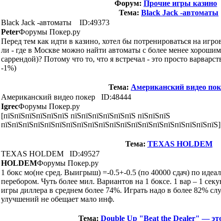
Форум:
Прочие игры казино
Тема:
Black Jack -автоматы
Black Jack -автоматы
ID:49373
Peter
Форумы Покер.ру
Перед тем как идти в казино, хотел бы потренироваться на игр
ли - где в Москве можно найти автоматы с более менее хорошим
саррендой)? Потому что то, что я встречал - это просто варварс
-1%)
Тема:
Американский видео пок
Американский видео покер
ID:48444
Igrec
Форумы Покер.ру
[пїЅпїЅпїЅпїЅпїЅпїЅ пїЅпїЅпїЅпїЅпїЅпїЅ пїЅпїЅпїЅ
пїЅпїЅпїЅпїЅпїЅпїЅпїЅпїЅпїЅпїЅпїЅпїЅпїЅпїЅпїЅпїЅпїЅпїЅпїЅпїЅ]
Тема:
TEXAS HOLDEM
TEXAS HOLDEM
ID:49527
HOLDEM
Форумы Покер.ру
1 бокс мо(не сред. Выигрыш) =-0.5+-0.5 (по 40000 сдач) по иде
перебором. Чуть более мил. Вариантов на 1 боксе. 1 вар – 1 се
игры диллера в среднем более 74%. Играть надо в более 82% слу
улучшений не обещает мало инф.
Тема:
Double Up "Beat the Dealer" — эт