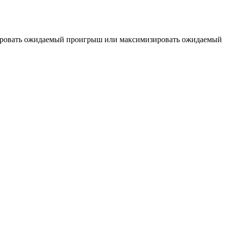
изировать ожидаемый проигрыш или максимизировать ожидаемый