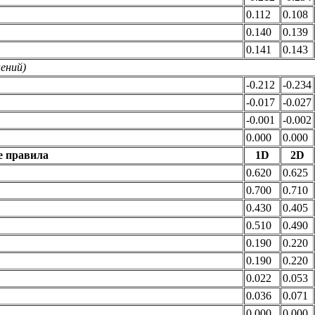
0.112
0.108
0.140
0.139
0.141
0.143
нений)
-0.212
-0.234
-0.017
-0.027
-0.001
-0.002
0.000
0.000
е правила
1D
2D
0.620
0.625
0.700
0.710
0.430
0.405
0.510
0.490
0.190
0.220
0.190
0.220
0.022
0.053
0.036
0.071
0.000
0.000