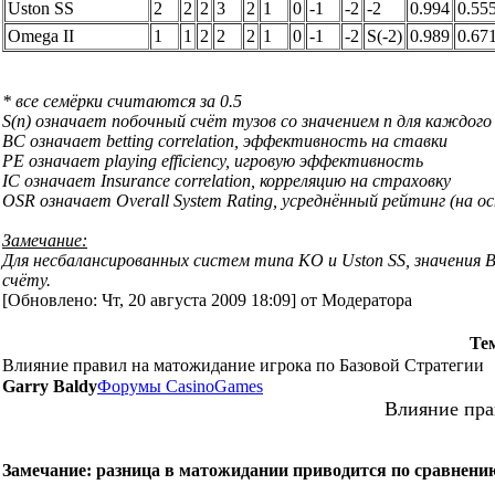
Uston SS
2
2
2
3
2
1
0
-1
-2
-2
0.994
0.55
Omega II
1
1
2
2
2
1
0
-1
-2
S(-2)
0.989
0.67
* все семёрки считаются за 0.5
S(n) означает побочный счёт тузов со значением n для каждог
BC означает betting correlation, эффективность на ставки
PE означает playing efficiency, игровую эффективность
IC означает Insurance correlation, корреляцию на страховку
OSR означает Overall System Rating, усреднённый рейтинг (на ос
Замечание:
Для несбалансированных систем типа KO и Uston SS, значения 
счёту.
[Обновлено: Чт, 20 августа 2009 18:09] от Модератора
Тем
Влияние правил на матожидание игрока по Базовой Стратегии
Garry Baldy
Форумы CasinoGames
Влияние пра
Замечание: разница в матожидании приводится по сравнени