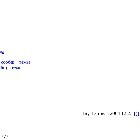
да
 сообщ.
|
темы
общ.
|
темы
Вс, 4 апреля 2004 12:23
[#]
 777.