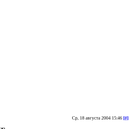
Ср, 18 августа 2004 15:46
[#]