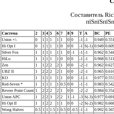
С
Составитель Rich
пїЅпїЅпїЅп
Система
2
3
4
5
6
7
8
9
T
A
BC
PE
Uston +/-
0
1
1
1
1
1
0
0
-1
-1
0.949
0.55
Hi Opt I
0
1
1
1
1
0
0
0
-1
S(-1)
0.949
0.60
Silver Fox
1
1
1
1
1
1
0
-1
-1
-1
0.962
0.54
HiLo
1
1
1
1
1
0
0
0
-1
-1
0.968
0.51
Zen
1
1
2
2
2
1
0
0
-2
-1
0.962
0.62
UBZ II
1
2
2
2
2
1
0
0
-2
-1
0.965
0.61
KO
1
1
1
1
1
1
0
0
-1
-1
0.977
0.55
Red-Seven *
1
1
1
1
1
0.5
0
0
-1
-1
0.983
0.54
Revere Point Count
1
2
2
2
2
1
0
0
-2
-2
0.984
0.55
Uston APC
1
2
2
3
2
2
1
-1
-3
S(-3)
0.977
0.69
Hi Opt II
1
1
2
2
1
1
0
0
-2
S(-2)
0.982
0.66
Wong Halves
0.5
1
1
1.5
1
0.5
0
-0.5
-1
-1
0.992
0.56