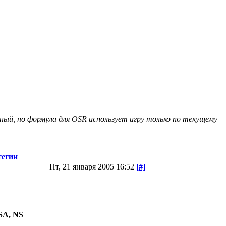
ный, но формула для OSR использует игру только по текущему
тегии
Пт, 21 января 2005 16:52
[#]
SA, NS