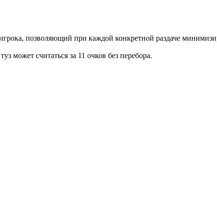
ля игрока, позволяющий при каждой конкретной раздаче миним
туз может считаться за 11 очков без перебора.