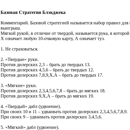
Базовая Стратегия Блэкджека
Комментарий. Базовой стратегией называется набор правил д
выигрыш.
Мягкой рукой, в отличие от твердой, называется рука, в которой 
Х означает любую 10-очковую карту, А означает туз.
1. Не страховаться.
2. «Твердые» руки.
Против дилерских 2,3 – брать до твердых 13.
Против дилерских 4,5,6 – брать до твердых 12.
Против дилерских 7,8,9,Х,А – брать до твердых 17.
3. «Мягкие» руки.
Против дилерских 2,3,4,5,6,7,8 – брать до мягких 18.
Против дилерских 9,Х,А – брать до мягких 19.
4. «Твердый» дабл (удвоение).
При своих 10 и 11 – удваивать против дилерских 2,3,4,5,6,7,8,9.
При своих 9 – удваивать против дилерских 3,4,5,6.
5. «Мягкий» дабл (удвоение).