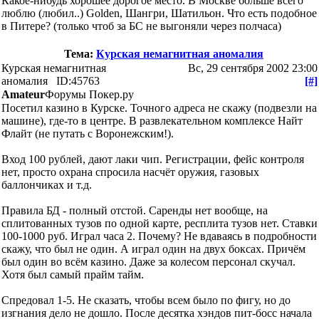
Какое-нибудь хорошее дорогое место. В Москве больше всего
люблю (любил..) Golden, Шангри, Шатильон. Что есть подобное
в Питере? (только чтоб за БС не выгоняли через полчаса)
Тема:
Курская немагнитная аномалия
Курская немагнитная
Вс, 29 сентября 2002 23:00
аномалия
ID:45763
[#]
Amateur
Форумы Покер.ру
Посетил казино в Курске. Точного адреса не скажу (подвезли на
машине), где-то в центре. В развлекательном комплексе Найт
Флайт (не путать с Воронежским!).
Вход 100 рублей, дают лаки чип. Регистрации, фейс контроля
нет, просто охрана спросила насчёт оружия, газовых
баллончиках и т.д.
Правила БД - полный отстой. Саренды нет вообще, на
сплитованных тузов по одной карте, респлита тузов нет. Ставки
100-1000 руб. Играл часа 2. Почему? Не вдаваясь в подробности
скажу, что был не один. А играл один на двух боксах. Причём
был один во всём казино. Даже за колесом персонал скучал.
Хотя был самый прайм тайм.
Спредовал 1-5. Не сказать, чтобы всем было по фигу, но до
изгнания дело не дошло. После десятка хэндов пит-босс начала