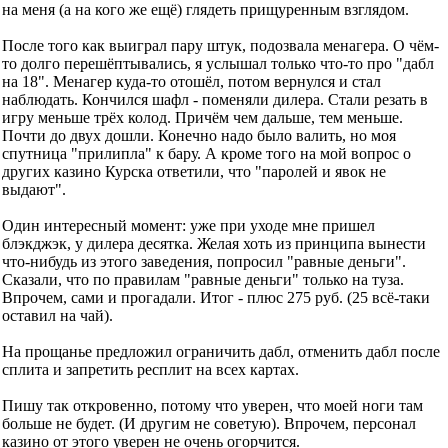
на меня (а на кого же ещё) глядеть прищуренным взглядом.
После того как выиграл пару штук, подозвала менагера. О чём-
то долго перешёптывались, я услышал только что-то про "дабл
на 18". Менагер куда-то отошёл, потом вернулся и стал
наблюдать. Кончился шафл - поменяли дилера. Стали резать в
игру меньше трёх колод. Причём чем дальше, тем меньше.
Почти до двух дошли. Конечно надо было валить, но моя
спутница "прилипла" к бару. А кроме того на мой вопрос о
других казино Курска ответили, что "паролей и явок не
выдают".
Один интересный момент: уже при уходе мне пришел
блэкджэк, у дилера десятка. Желая хоть из принципа вынести
что-нибудь из этого заведения, попросил "равные деньги".
Сказали, что по правилам "равные деньги" только на туза.
Впрочем, сами и прогадали. Итог - плюс 275 руб. (25 всё-таки
оставил на чай).
На прощанье предложил ограничить дабл, отменить дабл после
сплита и запретить респлит на всех картах.
Пишу так откровенно, потому что уверен, что моей ноги там
больше не будет. (И другим не советую). Впрочем, персонал
казино от этого уверен не очень огорчится.