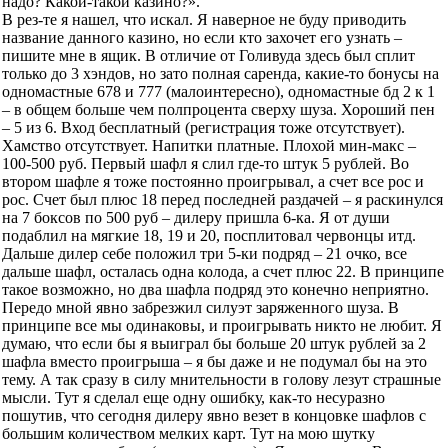
надо? Какой-такой казино?».
В рез-те я нашел, что искал. Я наверное не буду приводить
название данного казино, но если кто захочет его узнать –
пишите мне в ящик. В отличие от Голивуда здесь был сплит
только до 3 хэндов, но зато полная саренда, какие-то бонусы на
одномастные 678 и 777 (малоинтересно), одномастные бд 2 к 1
– в общем больше чем полпроцента сверху шуза. Хороший пен
– 5 из 6. Вход бесплатный (регистрация тоже отсутствует).
Хамство отсутствует. Напитки платные. Плохой мин-макс –
100-500 руб. Первый шафл я слил где-то штук 5 рублей. Во
втором шафле я тоже постоянно проигрывал, а счет все рос и
рос. Счет был плюс 18 перед последней раздачей – я раскинулся
на 7 боксов по 500 руб – дилеру пришла 6-ка. Я от души
подаблил на мягкие 18, 19 и 20, посплитовал червонцы итд.
Дальше дилер себе положил три 5-ки подряд – 21 очко, все
дальше шафл, осталась одна колода, а счет плюс 22. В принципе
такое возможно, но два шафла подряд это конечно неприятно.
Передо мной явно забрезжил силуэт заряженного шуза. В
принципе все мы одинаковы, и проигрывать никто не любит. Я
думаю, что если бы я выиграл бы больше 20 штук рублей за 2
шафла вместо проигрыша – я бы даже и не подумал бы на это
тему. А так сразу в силу мнительности в голову лезут страшные
мысли. Тут я сделал еще одну ошибку, как-то несуразно
пошутив, что сегодня дилеру явно везет в концовке шафлов с
большим количеством мелких карт. Тут на мою шутку