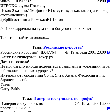
мимо...
ID:47732
23:00
[#]
ИГРОК
Форумы Покер.ру
Псков-2 казино:1)Мефисто-BJ отсутствует как класс(да и покер
отстойнейший)
2)Split(гостиница Рижская)BJ-1 стол
50-1000 сарренды на туза-нет и бонусов никаких нет
Так что читайте заголовок...
Тема:
Российские курорты?
Российские курорты?
ID:47764
Чт, 19 апреля 2001 23:00
[#]
Garry Baldy
Форумы Покер.ру
Дамы и господа!
Не мог бы кто-нибудь поделиться правилами и условиями игры
в блэкджек в наших курортах?
Интересуют города типа Сочи, Ялта, Анапа, Феодосия и т.п.
Заранее спасибо.
Удачи.
Garry Baldy.
Тема:
Империя соскучилась по профи?
Империя соскучилась по
Сб, 19 мая 2001 23:00
профи?
ID:47939
[#]