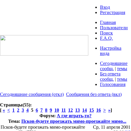
Вход
Регистрация
Главная
Пользователи
Поиск
F.A.Q.
Настройка
вида
Сегодняшние
сообщ.
|
темы
Без ответа
сообщ.
|
темы
Голосования
Сегодняшние сообщения
(откл)
Сообщения без ответа
(
вкл
)
Страницы(55):
[
«
<
1
2
3
4
5
6
7
8
9
10
11
12
13
14
15
16
>
»
]
Форум:
А где играть-то?
Тема:
Псков-будете проезжать мимо-проезжайте мимо...
Псков-будете проезжать мимо-проезжайте
Ср, 11 апреля 2001