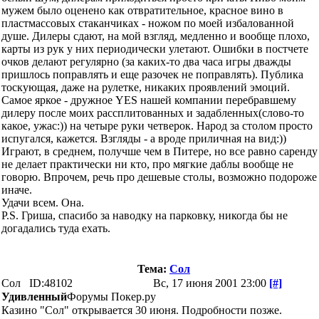
мужем было оценено как отвратительное, красное вино в
пластмассовых стаканчиках - ножом по моей избалованной
душе. Дилеры сдают, на мой взгляд, медленно и вообще плохо,
карты из рук у них периодически улетают. Ошибки в постчете
очков делают регулярно (за каких-то два часа игры дважды
пришлось поправлять и еще разочек не поправлять). Публика
тоскующая, даже на рулетке, никаких проявлений эмоций.
Самое яркое - дружное YES нашей компании перебравшему
дилеру после моих рассплитованных и задабленных(слово-то
какое, ужас:)) на четыре руки четверок. Народ за столом просто
испугался, кажется. Взгляды - а вроде приличная на вид:))
Играют, в среднем, получше чем в Питере, но все равно саренду
не делает практически ни кто, про мягкие даблы вообще не
говорю. Впрочем, речь про дешевые столы, возможно подороже
иначе.
Удачи всем. Она.
P.S. Гриша, спасибо за наводку на парковку, никогда бы не
догадались туда ехать.
Тема:
Сол
Сол
ID:48102
Вс, 17 июня 2001 23:00
[#]
Удивленный
Форумы Покер.ру
Казино "Сол" открывается 30 июня. Подробности позже.