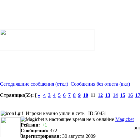
Сегодняшние сообщения
(откл)
Сообщения без ответа
(
вкл
)
Страницы(55): [
«
<
3
4
5
6
7
8
9
10
11
12
13
14
15
16
1
Игроки казино ушли в сеть
ID:50431
Magicbet
Рейтинг:
+1
эн
Сообщений:
372
Зарегистрирован:
30 августа 2009