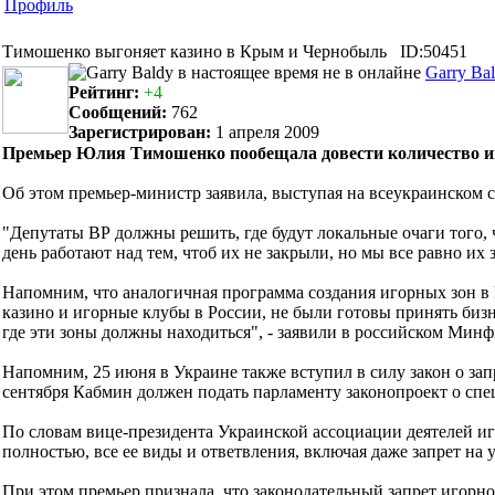
Профиль
Тимошенко выгоняет казино в Крым и Чернобыль
ID:50451
Garry Ba
Рейтинг:
+4
Сообщений:
762
Зарегистрирован:
1 апреля 2009
Премьер Юлия Тимошенко пообещала довести количество иг
Об этом премьер-министр заявила, выступая на всеукраинском 
"Депутаты ВР должны решить, где будут локальные очаги того, 
день работают над тем, чтоб их не закрыли, но мы все равно их 
Напомним, что аналогичная программа создания игорных зон в Р
казино и игорные клубы в России, не были готовы принять бизн
где эти зоны должны находиться", - заявили в российском Минф
Напомним, 25 июня в Украине также вступил в силу закон о запр
сентября Кабмин должен подать парламенту законопроект о сп
По словам вице-президента Украинской ассоциации деятелей иго
полностью, все ее виды и ответвления, включая даже запрет на у
При этом премьер признала, что законодательный запрет игорн