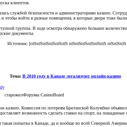
уска клиентов.
ерялась службой безопасности и администраторами казино. Сотр
и чтобы войти в разные помещения, в которые двери тоже были 
тупной группы. В ходе осмотра обнаружено большое количество 
ерские документы.
Источник: [пїЅпїЅпїЅпїЅпїЅпїЅ пїЅпїЅпїЅпїЅпїЅпїЅ пїЅпїЅпїЅ
Тема:
В 2010 году в Канаде легализуют онлайн-казино
ldy
старожил
Форумы CasinoBoard
и казино. Комиссия по лотереям Британской Колумбии объявила,
оставляет возможность сделать ставки на спорт, на лошадиные с
я такая попытка в Канаде, да и вообще во всей Северной Америк