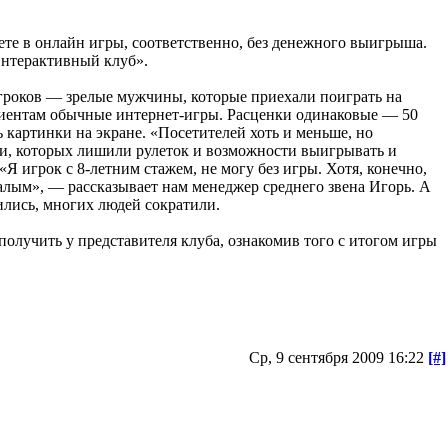
те в онлайн игры, соответственно, без денежного выигрыша.
Интерактивный клуб».
игроков — зрелые мужчины, которые приехали поиграть на
лиентам обычные интернет-игры. Расценки одинаковые — 50
картинки на экране. «Посетителей хоть и меньше, но
ки, которых лишили рулеток и возможности выигрывать и
«Я игрок с 8-летним стажем, не могу без игры. Хотя, конечно,
алым», — рассказывает нам менеджер среднего звена Игорь. А
ились, многих людей сократили.
олучить у представителя клуба, ознакомив того с итогом игры
Ср, 9 сентября 2009 16:22
[#]