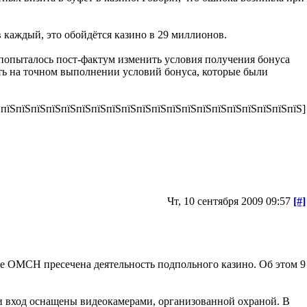
в каждый, это обойдётся казино в 29 миллионов.
 попыталось пост-фактум изменить условия получения бонуса
вать на точном выполнении условий бонуса, которые были
 пїЅпїЅпїЅпїЅпїЅпїЅпїЅпїЅпїЅпїЅпїЅпїЅпїЅпїЅпїЅпїЅпїЅпїЅпїЅпїЅ]
Чт, 10 сентября 2009 09:57
[#]
е ОМСН пресечена деятельность подпольного казино. Об этом 9
и вход оснащены видеокамерами, организованной охраной. В