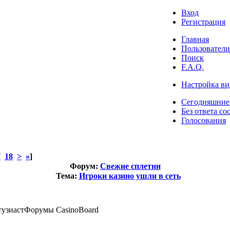
Вход
Регистрация
Главная
Пользователи
Поиск
F.A.Q.
Настройка ви
Сегодняшние
Без ответа со
Голосования
7
18
>
»
]
Форум:
Свежие сплетни
Тема:
Игроки казино ушли в сеть
тузиаст
Форумы CasinoBoard