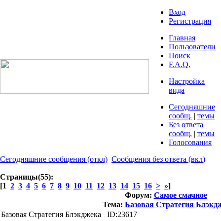
Вход
Регистрация
Главная
Пользователи
Поиск
F.A.Q.
Настройка
вида
Сегодняшние
сообщ.
|
темы
Без ответа
сообщ.
|
темы
Голосования
Сегодняшние сообщения
(откл)
Сообщения без ответа
(
вкл
)
Страницы(55):
[1
2
3
4
5
6
7
8
9
10
11
12
13
14
15
16
>
»
]
Форум:
Самое смачное
Тема:
Базовая Стратегия Блэкд
Базовая Стратегия Блэкджека
ID:23617