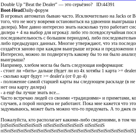
Double Up "Beat the Dealer" — это серьёзно?
ID:44391
Boot-Head
Daily-форум
В игровых автоматах бываю часто. Исключительно на Jacks or Be
того, что не могу вовремя остановиться на удвоении выигрыша 
дилера). Мне давно интересно знать насколько тупо работает си
дилера + 4 на выбор для игрока): либо это псевдослучайная пос
последовательность с большим периодом), либо последовательно
либо предыдущих данных. Многие утверждают, что эта последов
создаётся заново при каждом выигрыше игрока и предложении п
Интересно, можно ли подвергнуть какому бы то ни было анали
выигрыша?
Например, хлебом могла бы быть следующая информация:
- стоит ли «бить» дальше (будет ли из 4х хотябы 1 карта >= dealer
- сколько карт будут >= dealer'a (от 0 до 4)
- положение самой старшей карты вы следующем раскладе (в не 
нет она карту дилера)
- а ещё бы лучше знать все...
Часто встречаю людей со своими «традициями» и приметами, к
случаев, а порой нихрена не работают. Пока мне кажется что эт
задумываюсь, может быть можно что-то придумать. А то джек по
Пожалуйста, кто располагает какими-либо сведениями, в том ч
[пїЅпїЅпїЅпїЅпїЅпїЅ пїЅпїЅпїЅпїЅпїЅпїЅ пїЅпїЅпїЅ
пїЅпїЅпїЅпїЅпїЅпїЅпїЅпїЅпїЅпїЅпїЅпїЅпїЅпїЅпїЅпїЅпїЅпїЅпїЅпїЅ]