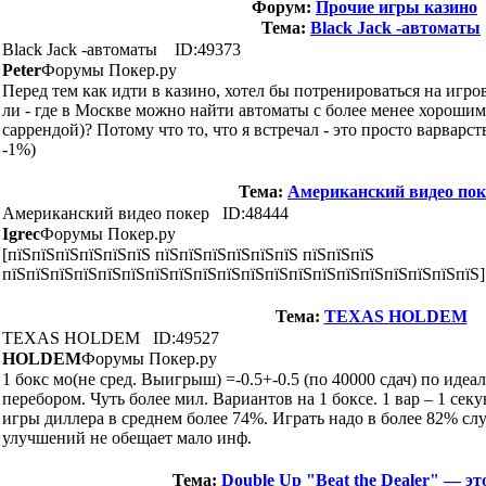
Форум:
Прочие игры казино
Тема:
Black Jack -автоматы
Black Jack -автоматы
ID:49373
Peter
Форумы Покер.ру
Перед тем как идти в казино, хотел бы потренироваться на игр
ли - где в Москве можно найти автоматы с более менее хорошим
саррендой)? Потому что то, что я встречал - это просто варварс
-1%)
Тема:
Американский видео пок
Американский видео покер
ID:48444
Igrec
Форумы Покер.ру
[пїЅпїЅпїЅпїЅпїЅпїЅ пїЅпїЅпїЅпїЅпїЅпїЅ пїЅпїЅпїЅ
пїЅпїЅпїЅпїЅпїЅпїЅпїЅпїЅпїЅпїЅпїЅпїЅпїЅпїЅпїЅпїЅпїЅпїЅпїЅпїЅ]
Тема:
TEXAS HOLDEM
TEXAS HOLDEM
ID:49527
HOLDEM
Форумы Покер.ру
1 бокс мо(не сред. Выигрыш) =-0.5+-0.5 (по 40000 сдач) по иде
перебором. Чуть более мил. Вариантов на 1 боксе. 1 вар – 1 се
игры диллера в среднем более 74%. Играть надо в более 82% слу
улучшений не обещает мало инф.
Тема:
Double Up "Beat the Dealer" — эт