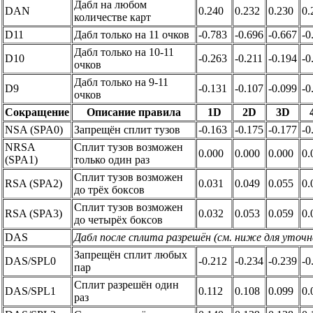
Дабл на любом
DAN
0.240
0.232
0.230
0.
количестве карт
D11
Дабл только на 11 очков
-0.783
-0.696
-0.667
-0
Дабл только на 10-11
D10
-0.263
-0.211
-0.194
-0
очков
Дабл только на 9-11
D9
-0.131
-0.107
-0.099
-0
очков
Сокращение
Описание правила
1D
2D
3D
NSA (SPA0)
Запрещён сплит тузов
-0.163
-0.175
-0.177
-0
NRSA
Сплит тузов возможен
0.000
0.000
0.000
0.
(SPA1)
только один раз
Сплит тузов возможен
RSA (SPA2)
0.031
0.049
0.055
0.
до трёх боксов
Сплит тузов возможен
RSA (SPA3)
0.032
0.053
0.059
0.
до четырёх боксов
DAS
Дабл после сплита разрешён (см. ниже для уточн
Запрещён сплит любых
DAS/SPL0
-0.212
-0.234
-0.239
-0
пар
Сплит разрешён один
DAS/SPL1
0.112
0.108
0.099
0.
раз