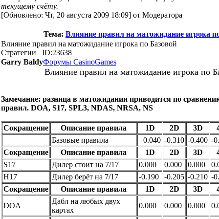
текущему счёту.
[Обновлено: Чт, 20 августа 2009 18:09] от Модератора
Тема:
Влияние правил на матожидание игрока п
Влияние правил на матожидание игрока по Базовой
Стратегии
ID:23638
Garry Baldy
Форумы CasinoGames
Влияние правил на матожидание игрока по Б
Замечание: разница в матожидании приводится по сравнен
правил. DOA, S17, SPL3, NDAS, NRSA, NS
Сокращение
Описание правила
1D
2D
3D
Базовые правила
+0.040
-0.310
-0.400
-0
Сокращение
Описание правила
1D
2D
3D
S17
Дилер стоит на 7/17
0.000
0.000
0.000
0.
H17
Дилер берёт на 7/17
-0.190
-0.205
-0.210
-0
Сокращение
Описание правила
1D
2D
3D
Дабл на любых двух
DOA
0.000
0.000
0.000
0.
картах