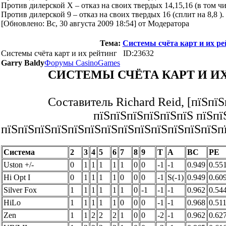
Против дилерской Х – отказ на своих твердых 14,15,16 (в том чис
Против дилерской 9 – отказ на своих твердых 16 (сплит на 8,8 ).
[Обновлено: Вс, 30 августа 2009 18:54] от Модератора
Тема:
Системы счёта карт и их ре
Системы счёта карт и их рейтинг
ID:23632
Garry Baldy
Форумы CasinoGames
СИСТЕМЫ СЧЁТА КАРТ И И
Составитель Richard Reid, [пїЅпї
пїЅпїЅпїЅпїЅпїЅпїЅ пїЅпї
пїЅпїЅпїЅпїЅпїЅпїЅпїЅпїЅпїЅпїЅпїЅпїЅпїЅп
Система
2
3
4
5
6
7
8
9
T
A
BC
PE
Uston +/-
0
1
1
1
1
1
0
0
-1
-1
0.949
0.55
Hi Opt I
0
1
1
1
1
0
0
0
-1
S(-1)
0.949
0.60
Silver Fox
1
1
1
1
1
1
0
-1
-1
-1
0.962
0.54
HiLo
1
1
1
1
1
0
0
0
-1
-1
0.968
0.51
Zen
1
1
2
2
2
1
0
0
-2
-1
0.962
0.62