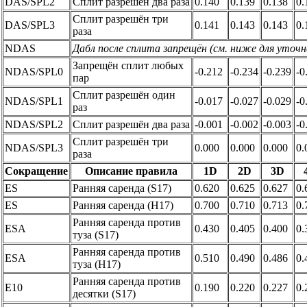
DAS/SPL2
Сплит разрешён два раза
0.140
0.139
0.138
0.
Сплит разрешён три
DAS/SPL3
0.141
0.143
0.143
0.
раза
NDAS
Дабл после сплита запрещён (см. ниже для уточн
Запрещён сплит любых
NDAS/SPL0
-0.212
-0.234
-0.239
-0
пар
Сплит разрешён один
NDAS/SPL1
-0.017
-0.027
-0.029
-0
раз
NDAS/SPL2
Сплит разрешён два раза
-0.001
-0.002
-0.003
-0
Сплит разрешён три
NDAS/SPL3
0.000
0.000
0.000
0.
раза
Сокращение
Описание правила
1D
2D
3D
ES
Ранняя саренда (S17)
0.620
0.625
0.627
0.
ES
Ранняя саренда (H17)
0.700
0.710
0.713
0.
Ранняя саренда против
ESA
0.430
0.405
0.400
0.
туза (S17)
Ранняя саренда против
ESA
0.510
0.490
0.486
0.
туза (H17)
Ранняя саренда против
E10
0.190
0.220
0.227
0.
десятки (S17)