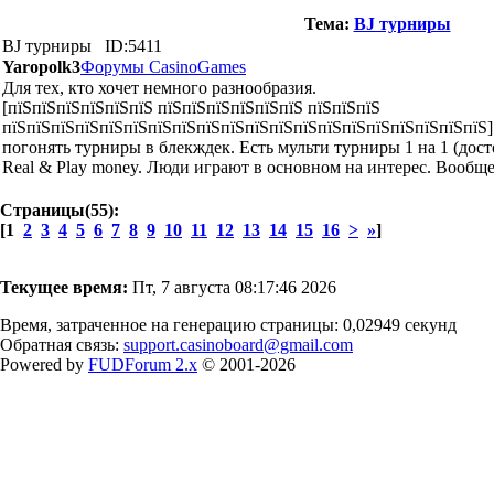
Тема:
BJ турниры
BJ турниры
ID:5411
Yaropolk3
Форумы CasinoGames
Для тех, кто хочет немного разнообразия.
[пїЅпїЅпїЅпїЅпїЅпїЅ пїЅпїЅпїЅпїЅпїЅпїЅ пїЅпїЅпїЅ
пїЅпїЅпїЅпїЅпїЅпїЅпїЅпїЅпїЅпїЅпїЅпїЅпїЅпїЅпїЅпїЅпїЅпїЅпїЅпїЅ
погонять турниры в блекждек. Есть мульти турниры 1 на 1 (до
Real & Play money. Люди играют в основном на интерес. Вообще
Страницы(55):
[1
2
3
4
5
6
7
8
9
10
11
12
13
14
15
16
>
»
]
Текущее время:
Пт, 7 августа 08:17:46 2026
Время, затраченное на генерацию страницы: 0,02949 секунд
Обратная связь:
support.casinoboard@gmail.com
Powered by
FUDForum 2.x
© 2001-2026