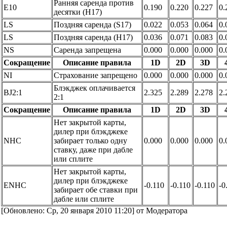
Ранняя саренда против
E10
0.190
0.220
0.227
0.
десятки (H17)
LS
Поздняя саренда (S17)
0.022
0.053
0.064
0.
LS
Поздняя саренда (H17)
0.036
0.071
0.083
0.
NS
Саренда запрещена
0.000
0.000
0.000
0.
Сокращение
Описание правила
1D
2D
3D
NI
Страхование запрещено
0.000
0.000
0.000
0.
Блэкджек оплачивается
BJ2:1
2.325
2.289
2.278
2.
2:1
Сокращение
Описание правила
1D
2D
3D
Нет закрытой карты,
дилер при блэкджеке
NHC
забирает только одну
0.000
0.000
0.000
0.
ставку, даже при дабле
или сплите
Нет закрытой карты,
дилер при блэкджеке
ENHC
-0.110
-0.110
-0.110
-0
забирает обе ставки при
дабле или сплите
[Обновлено: Ср, 20 января 2010 11:20] от Модератора