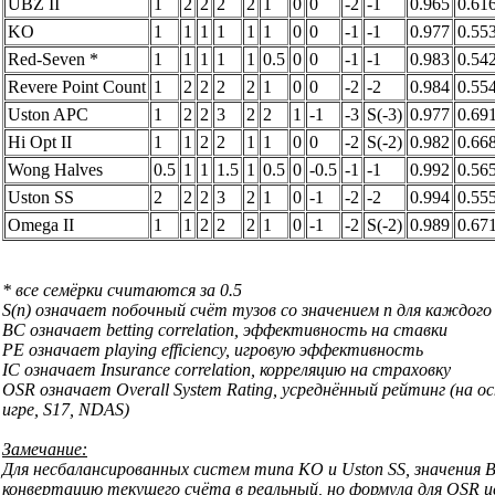
UBZ II
1
2
2
2
2
1
0
0
-2
-1
0.965
0.61
KO
1
1
1
1
1
1
0
0
-1
-1
0.977
0.55
Red-Seven *
1
1
1
1
1
0.5
0
0
-1
-1
0.983
0.54
Revere Point Count
1
2
2
2
2
1
0
0
-2
-2
0.984
0.55
Uston APC
1
2
2
3
2
2
1
-1
-3
S(-3)
0.977
0.69
Hi Opt II
1
1
2
2
1
1
0
0
-2
S(-2)
0.982
0.66
Wong Halves
0.5
1
1
1.5
1
0.5
0
-0.5
-1
-1
0.992
0.56
Uston SS
2
2
2
3
2
1
0
-1
-2
-2
0.994
0.55
Omega II
1
1
2
2
2
1
0
-1
-2
S(-2)
0.989
0.67
* все семёрки считаются за 0.5
S(n) означает побочный счёт тузов со значением n для каждог
BC означает betting correlation, эффективность на ставки
PE означает playing efficiency, игровую эффективность
IC означает Insurance correlation, корреляцию на страховку
OSR означает Overall System Rating, усреднённый рейтинг (на ос
игре, S17, NDAS)
Замечание:
Для несбалансированных систем типа KO и Uston SS, значения 
конвертацию текущего счёта в реальный, но формула для OSR и