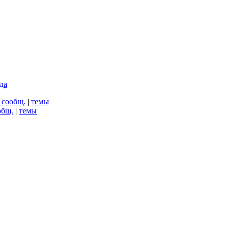
да
 сообщ.
|
темы
общ.
|
темы