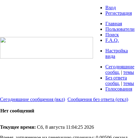
Вход
Регистрация
Главная
Пользователи
Поиск
F.A.Q.
Настройка
вида
Сегодняшние
сообщ.
|
темы
Без ответа
сообщ.
|
темы
Голосования
Сегодняшние сообщения
(
вкл
)
Сообщения без ответа
(откл)
Нет сообщений
Текущее время:
Сб, 8 августа 11:04:25 2026
Время, затраченное на генерацию страницы: 0,00506 секунд