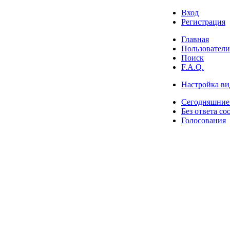
Вход
Регистрация
Главная
Пользователи
Поиск
F.A.Q.
Настройка ви
Сегодняшние
Без ответа со
Голосования