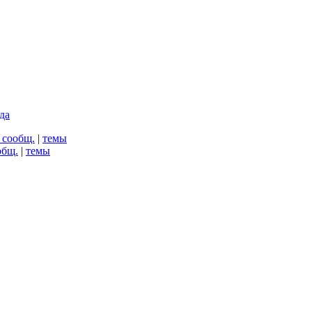
да
 сообщ.
|
темы
общ.
|
темы