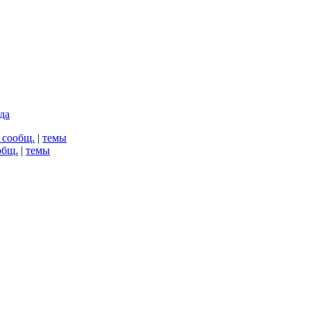
да
 сообщ.
|
темы
общ.
|
темы