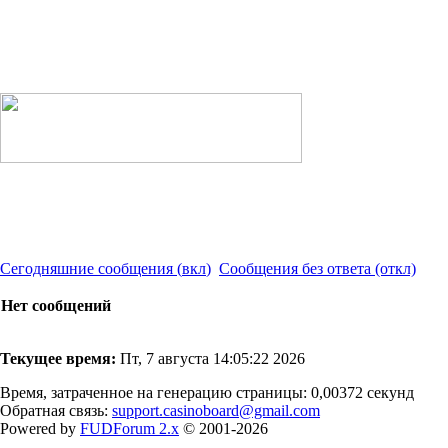
Сегодняшние сообщения
(
вкл
)
Сообщения без ответа
(откл)
Нет сообщений
Текущее время:
Пт, 7 августа 14:05:22 2026
Время, затраченное на генерацию страницы: 0,00372 секунд
Обратная связь:
support.casinoboard@gmail.com
Powered by
FUDForum 2.x
© 2001-2026