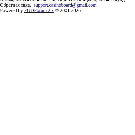
Обратная связь:
support.casinoboard@gmail.com
Powered by
FUDForum 2.x
© 2001-2026