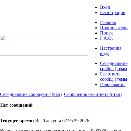
Вход
Регистрация
Главная
Пользователи
Поиск
F.A.Q.
Настройка
вида
Сегодняшние
сообщ.
|
темы
Без ответа
сообщ.
|
темы
Голосования
Сегодняшние сообщения
(
вкл
)
Сообщения без ответа
(откл)
Нет сообщений
Текущее время:
Вс, 9 августа 07:55:29 2026
Время, затраченное на генерацию страницы: 0,00389 секунд