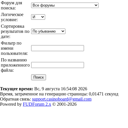
Форум для
поиска:
Логическое
условие:
Сортировка
результатов по
дате:
Фильтр по
имени
пользователя:
По названию
приложенного
файла:
Текущее время:
Вс, 9 августа 16:54:08 2026
Время, затраченное на генерацию страницы: 0,01471 секунд
Обратная связь:
support.casinoboard@gmail.com
Powered by
FUDForum 2.x
© 2001-2026