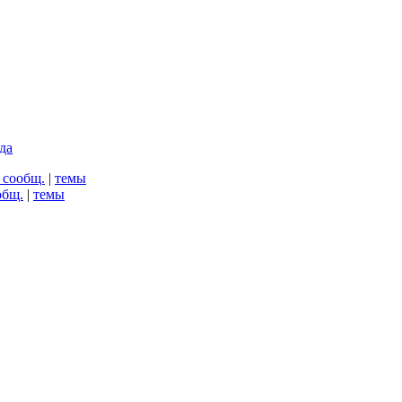
да
 сообщ.
|
темы
общ.
|
темы