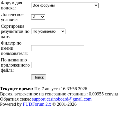
Форум для
поиска:
Логическое
условие:
Сортировка
результатов по
дате:
Фильтр по
имени
пользователя:
По названию
приложенного
файла:
Текущее время:
Пт, 7 августа 16:33:56 2026
Время, затраченное на генерацию страницы: 0,00955 секунд
Обратная связь:
support.casinoboard@gmail.com
Powered by
FUDForum 2.x
© 2001-2026