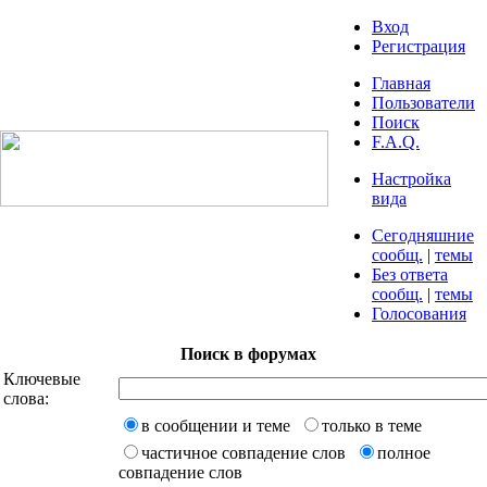
Вход
Регистрация
Главная
Пользователи
Поиск
F.A.Q.
Настройка
вида
Сегодняшние
сообщ.
|
темы
Без ответа
сообщ.
|
темы
Голосования
Поиск в форумах
Ключевые
слова:
в сообщении и теме
только в теме
частичное совпадение слов
полное
совпадение слов