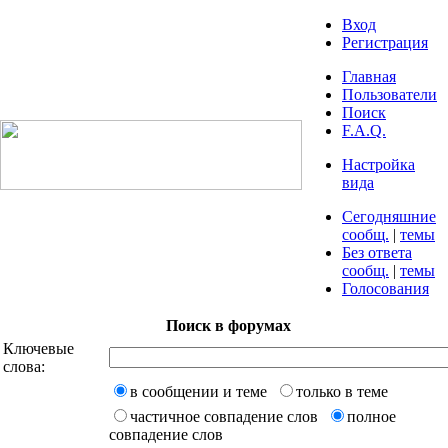
Вход
Регистрация
Главная
Пользователи
Поиск
F.A.Q.
Настройка
вида
Сегодняшние
сообщ.
|
темы
Без ответа
сообщ.
|
темы
Голосования
Поиск в форумах
Ключевые
слова:
в сообщении и теме
только в теме
частичное совпадение слов
полное
совпадение слов