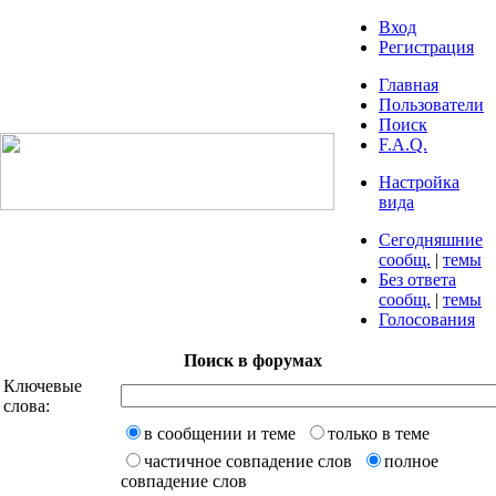
Вход
Регистрация
Главная
Пользователи
Поиск
F.A.Q.
Настройка
вида
Сегодняшние
сообщ.
|
темы
Без ответа
сообщ.
|
темы
Голосования
Поиск в форумах
Ключевые
слова:
в сообщении и теме
только в теме
частичное совпадение слов
полное
совпадение слов