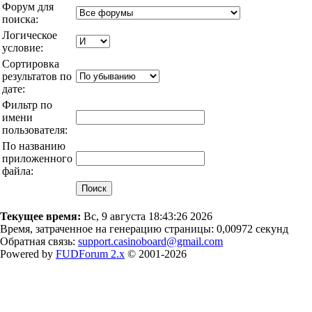
Форум для
поиска:
Логическое
условие:
Сортировка
результатов по
дате:
Фильтр по
имени
пользователя:
По названию
приложенного
файла:
Текущее время:
Вс, 9 августа 18:43:26 2026
Время, затраченное на генерацию страницы: 0,00972 секунд
Обратная связь:
support.casinoboard@gmail.com
Powered by
FUDForum 2.x
© 2001-2026