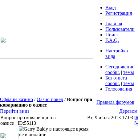
Вход
Регистрация
Главная
Пользователи
Поиск
F.A.Q.
Настройка
вида
Сегодняшние
сообщ.
|
темы
Без ответа
сообщ.
|
темы
Голосования
Офлайн-казино
/
Оазис-покер
/
Вопрос про
Правила форумов
ковариацию в оазисе
Перейти вниз
Деревом
Вопрос про ковариацию в
Вт, 9 июля 2013 17:03
[#
оазисе
ID:55113
[»