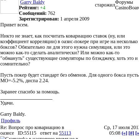
Garry Baldy
Форумы
старожил
Рейтинг:
+4
CasinoBoar
Сообщений:
762
Зарегистрирован:
1 апреля 2009
Привет всем.
Никто не знает, как посчитать ковариацию ставок (ну, или
коэффициент корреляции) в оазис-покере при игре на несколько
боксов? Обязательно ли для этого нужна симуляция, или это
можно как-то сделать аналитически? Или можно как-то
"обмануть" существующие симуляторы по блэкджеку, хоть это и
сомнительно?
Пусть покер будет стандарт без обменов. Для одного бокса пусть
МО=-5.2%, диспа 2.24.
Заранее спасибо за помощь.
Удачи.
Garry Baldy.
Профиль
Re: Вопрос про ковариацию в
Ср, 17 июля 201
оазисе
ID:55115
ответ на
55113
05:08
(«]
[#]
[»