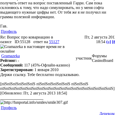
получить ответ на вопрос поставленный Гарри. Сам пока
склоняюсь к тому, что надо симулировать, но у меня софта
выдающего нужные цифры нет. От тебя же я не получил ни
грамма полезной информации.
Гав.
Профиль
Re: Вопрос про ковариацию в
Пт, 2 августа 201
оазисе
ID:55128
ответ на
55127
18:54
(«]
[#
Gramazeka
Форумы
участник
Рейтинг:
-
CasinoBoard
Сообщений:
117
(45%-Офлайн-казино)
Зарегистрирован:
1 января 2010
Держи ссылку. Тебе бесплатно подсказываю.
[пїЅпїЅпїЅпїЅпїЅпїЅ пїЅпїЅпїЅпїЅпїЅпїЅ пїЅпїЅпїЅ
пїЅпїЅпїЅпїЅпїЅпїЅпїЅпїЅпїЅпїЅпїЅпїЅпїЅпїЅпїЅпїЅпїЅпїЅпїЅпїЅ]
[Обновлено: Пт, 2 августа 2013 18:54]
Профиль
Деревом