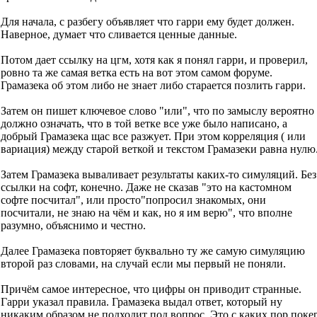
Для начала, с разбегу объявляет что гарри ему будет должен.
Наверное, думает что сливается ценные данные.
Потом дает ссылку на цгм, хотя как я понял гарри, и проверил,
ровно та же самая ветка есть на вот этом самом форуме.
Грамазека об этом либо не знает либо старается позлить гарри.
Затем он пишет ключевое слово "или", что по замыслу вероятно
должно означать, что в той ветке все уже было написано, а
добрый Грамазека щас все разжует. При этом корреляция ( или
вариация) между старой веткой и текстом Грамазеки равна нулю
Затем Грамазека вываливает результаты каких-то симуляций. Без
ссылки на софт, конечно. Даже не сказав "это на кастомном
софте посчитал", или просто"попросил знакомых, они
посчитали, не знаю на чём и как, но я им верю", что вполне
разумно, объяснимо и честно.
Далее Грамазека повторяет буквально ту же самую симуляцию
второй раз словами, на случай если мы первый не поняли.
Причём самое интересное, что цифры он приводит странные.
Гарри указал правила. Грамазека выдал ответ, который ну
никаким образом не подходит под вопрос. Это с каких пор поке