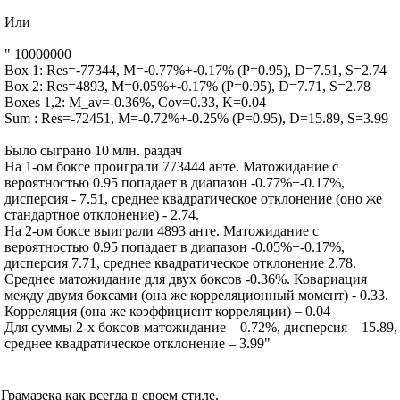
Или
" 10000000
Box 1: Res=-77344, M=-0.77%+-0.17% (P=0.95), D=7.51, S=2.74
Box 2: Res=4893, M=0.05%+-0.17% (P=0.95), D=7.71, S=2.78
Boxes 1,2: M_av=-0.36%, Cov=0.33, K=0.04
Sum : Res=-72451, M=-0.72%+-0.25% (P=0.95), D=15.89, S=3.99
Было сыграно 10 млн. раздач
На 1-ом боксе проиграли 773444 анте. Матожидание с
вероятностью 0.95 попадает в диапазон -0.77%+-0.17%,
дисперсия - 7.51, среднее квадратическое отклонение (оно же
стандартное отклонение) - 2.74.
На 2-ом боксе выиграли 4893 анте. Матожидание с
вероятностью 0.95 попадает в диапазон -0.05%+-0.17%,
дисперсия 7.71, среднее квадратическое отклонение 2.78.
Среднее матожидание для двух боксов -0.36%. Ковариация
между двумя боксами (она же корреляционный момент) - 0.33.
Корреляция (она же коэффициент корреляции) – 0.04
Для суммы 2-х боксов матожидание – 0.72%, дисперсия – 15.89,
среднее квадратическое отклонение – 3.99"
Грамазека как всегда в своем стиле.