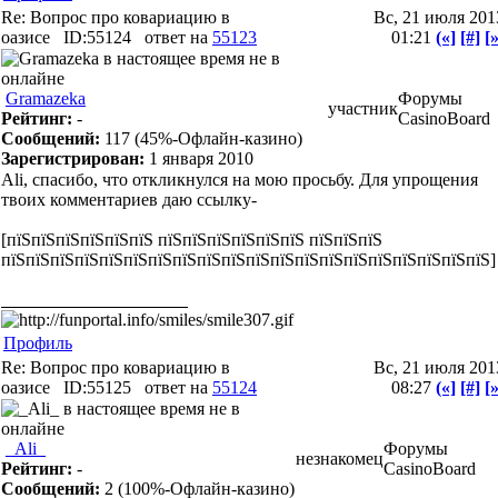
Re: Вопрос про ковариацию в
Вс, 21 июля 201
оазисе
ID:55124
ответ на
55123
01:21
(«]
[#]
[»
Gramazeka
Форумы
участник
Рейтинг:
-
CasinoBoard
Сообщений:
117
(45%-Офлайн-казино)
Зарегистрирован:
1 января 2010
Ali, спасибо, что откликнулся на мою просьбу. Для упрощения
твоих комментариев даю ссылку-
[пїЅпїЅпїЅпїЅпїЅпїЅ пїЅпїЅпїЅпїЅпїЅпїЅ пїЅпїЅпїЅ
пїЅпїЅпїЅпїЅпїЅпїЅпїЅпїЅпїЅпїЅпїЅпїЅпїЅпїЅпїЅпїЅпїЅпїЅпїЅпїЅ]
Профиль
Re: Вопрос про ковариацию в
Вс, 21 июля 201
оазисе
ID:55125
ответ на
55124
08:27
(«]
[#]
[»
_Ali_
Форумы
незнакомец
Рейтинг:
-
CasinoBoard
Сообщений:
2
(100%-Офлайн-казино)