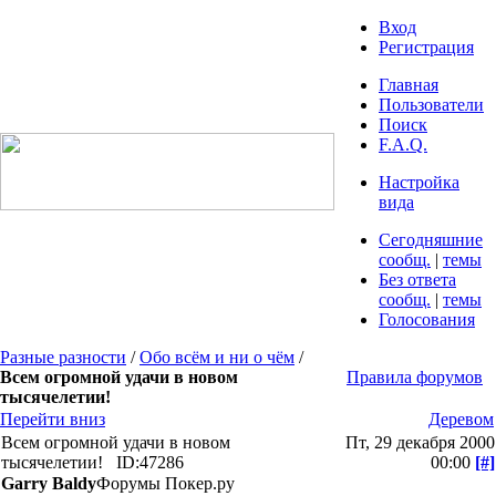
Вход
Регистрация
Главная
Пользователи
Поиск
F.A.Q.
Настройка
вида
Сегодняшние
сообщ.
|
темы
Без ответа
сообщ.
|
темы
Голосования
Разные разности
/
Обо всём и ни о чём
/
Всем огромной удачи в новом
Правила форумов
тысячелетии!
Перейти вниз
Деревом
Всем огромной удачи в новом
Пт, 29 декабря 2000
тысячелетии!
ID:47286
00:00
[#]
Garry Baldy
Форумы Покер.ру