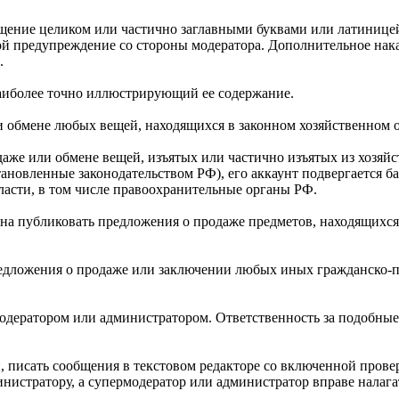
общение целиком или частично заглавными буквами или латиниц
бой предупреждение со стороны модератора. Дополнительное на
.
 наиболее точно иллюстрирующий ее содержание.
 обмене любых вещей, находящихся в законном хозяйственном о
даже или обмене вещей, изъятых или частично изъятых из хозяй
тановленные законодательством РФ), его аккаунт подвергается б
ласти, в том числе правоохранительные органы РФ.
бана публиковать предложения о продаже предметов, находящихся
редложения о продаже или заключении любых иных гражданско-п
одератором или администратором. Ответственность за подобные
ти, писать сообщения в текстовом редакторе со включенной про
истратору, а супермодератор или администратор вправе налагать