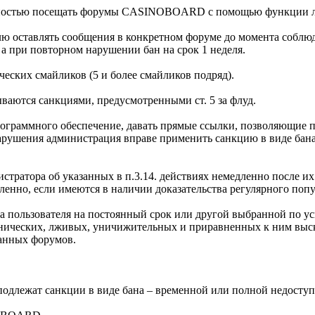
мотностью посещать форумы CASINOBOARD с помощью функции л
лю оставлять сообщения в конкретном форуме до момента соблюд
а при повторном нарушении бан на срок 1 неделя.
еских смайликов (5 и более смайликов подряд).
азываются санкциями, предусмотренными ст. 5 за флуд.
рограммного обеспечение, давать прямые ссылки, позволяющие п
рушения администрация вправе применить санкцию в виде бана н
истратора об указанных в п.3.14. действиях немедленно после и
енно, если имеются в наличии доказательства регулярного попу
ана пользователя на постоянный срок или другой выбранной по
тнических, лживых, уничижительных и приравненных к ним выск
анных форумов.
одлежат санкции в виде бана – временной или полной недос