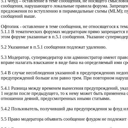
5.1 Флуд – оставление в теме сообщения, не носящего смыслов
сообщения, нарушающего локальные правила форума. Запрещен
предложения по вступлению в пирамидальные схемы (MLM); публ
сообщений выше.
Офтопик - оставление в теме сообщения, не относящегося к тем
5.1.1 В тематических форумах модераторам прямо запрещается 
этом форуме указанные в п.5.1 сообщения. Указание супермоде
5.2 Указанные в п.5.1 сообщения подлежат удалению.
5.3 Модератор, супермодератор или администратор имеют прав
вправе налагать взыскание в виде бана на определяемый ими сро
5.4 В случае несоблюдения указанной в предупреждениях недоп
предупреждений больше или равно трем. При повторном наруше
5.4.1 Разница между временем вынесения предупреждений, указа
1 недели после предыдущего, то к нему может быть применена са
отношении деяний, предусмотренных иными статьями.
5.4.2 Пользователь, получивший два предупреждения за флуд ил
5.5 Право модератора объявить сообщение флудом не подлежит