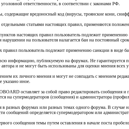
 уголовной ответственности, в соответствии с законами РФ.
ы, содержащие вредоносный код (вирусы, троянские кони, сниф
 отдельными статьями настоящих правил, применяются положени
пунктов настоящих правил пользователь подлежит применению са
м нарушении на пользователя налагается бан на постоянный срок
х правил пользователь подлежит применению санкции в виде ба
ю информацию, публикуемую на форумах. Не гарантируется полн
автора и не могут быть использованы для оценки мнения всех у
ем их личного мнения и могут не совпадать с мнением редакц
е указано иное.
BOARD оставляет за собой право редактировать сообщения и п
ся на супермодераторов (сообщения) и администратора (профил
я в разных форумах или разных темах одного форума. В случае 
сти сообщений определяется супермодератором или администра
ервого сообщения темы путем оставления в начале поста пробело