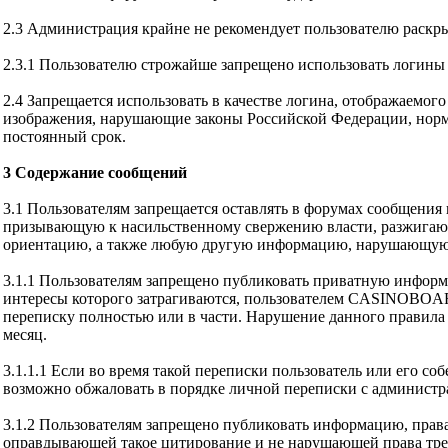
2.3 Администрация крайне не рекомендует пользователю раскр
2.3.1 Пользователю строжайше запрещено использовать логины 
2.4 Запрещается использовать в качестве логина, отображаемого 
изображения, нарушающие законы Российской Федерации, нормы
постоянный срок.
3 Содержание сообщений
3.1 Пользователям запрещается оставлять в форумах сообщени
призывающую к насильственному свержению власти, разжигающ
ориентацию, а также любую другую информацию, нарушающую 
3.1.1 Пользователям запрещено публиковать приватную информац
интересы которого затрагиваются, пользователем CASINOBOARD
переписку полностью или в части. Нарушение данного правила
месяц.
3.1.1.1 Если во время такой переписки пользователь или его с
возможно обжаловать в порядке личной переписки с администр
3.1.2 Пользователям запрещено публиковать информацию, права
оправдывающей такое цитирование и не нарушающей права трет