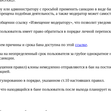
NOBOARD.
ру или администратору с просьбой применить санкцию в виде ба
ещена подобная деятельность, а также модератор может самос
общении ссылку «Извещение модератору», что позволит уведоми
, пользователь имеет право обратиться в порядке личной перепи
ием причины и срока бана доступна по этой
ссылке
.
 бана на неопределенный срок пользователя за грубое однокра
 санкции.
рушения правил) клоны немедленно отправляются в бан на постоя
ацией.
гулированию в порядке, указанном ст.10 настоявших правил.
то находящийся в бане пользователь после выхода планирует н