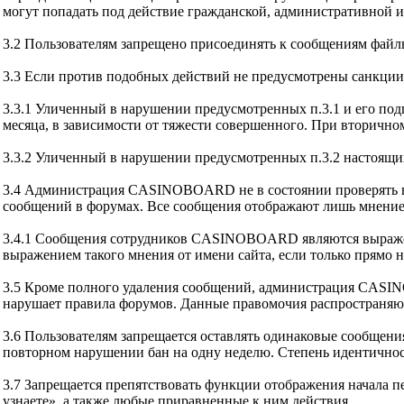
могут попадать под действие гражданской, административной и
3.2 Пользователям запрещено присоединять к сообщениям файл
3.3 Если против подобных действий не предусмотрены санкции
3.3.1 Уличенный в нарушении предусмотренных п.3.1 и его под
месяца, в зависимости от тяжести совершенного. При вторично
3.3.2 Уличенный в нарушении предусмотренных п.3.2 настоящи
3.4 Администрация CASINOBOARD не в состоянии проверять вс
сообщений в форумах. Все сообщения отображают лишь мнение 
3.4.1 Сообщения сотрудников CASINOBOARD являются выражени
выражением такого мнения от имени сайта, если только прямо н
3.5 Кроме полного удаления сообщений, администрация CASINO
нарушает правила форумов. Данные правомочия распространяют
3.6 Пользователям запрещается оставлять одинаковые сообщени
повторном нарушении бан на одну неделю. Степень идентично
3.7 Запрещается препятствовать функции отображения начала п
узнаете», а также любые приравненные к ним действия.