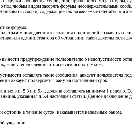
ой нагрузки сообщения; сообщения, признанного модератором, 
о под любым видом засорять форумы несодержательными сообще
иковать ссылки, содержащие так называемые referral'ы; писать
атике форума.
под страхом немедленного сложения полномочий создавать спец
ратора или администратора об устранении такой деятельности д
о вынести предупреждение пользователю о недопустимости оста
к, если степень деяния относится к особо тяжким.
устимости оставлять такие сообщения, аккаунт пользователя под
нии аккаунт подвергается бану на постоянный срок.
нных в п. 5.3 и п.5.4., должна составлять минимум 1 неделю. Е
нкция, указанная п.5.4 настоящей статьи. Данное исключение де
и офтопик в течение суток, наказывается недельным баном.
 обсуждению.