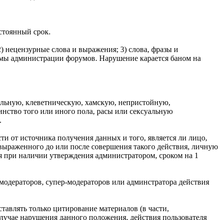
стоянный срок.
2) нецензурные слова и выражения; 3) слова, фразы и
ймы администрации форумов. Нарушение карается баном на
ельную, клеветническую, хамскую, непристойную,
ство того или иного пола, расы или сексуальную
.
ти от источника получения данных и того, является ли лицо,
выраженного до или после совершения такого действия, личную
я при наличии утверждения администратором, сроком на 1
 модераторов, супер-модераторов или админстратора действия
авлять только цитирование материалов (в части,
лучае нарушения данного положения, действия пользователя