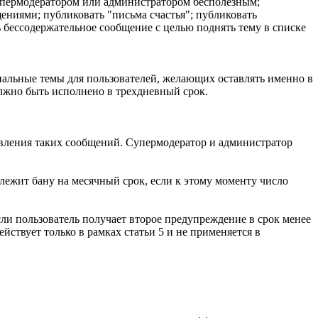
супермодератором или администратором бесполезным;
ниями; публиковать "письма счастья"; публиковать
 бессодержательное сообщение с целью поднять тему в списке
иальные темы для пользователей, желающих оставлять именно в
олжно быть исполнено в трехдневный срок.
вления таких сообщений. Супермодератор и администратор
лежит бану на месячный срок, если к этому моменту число
сли пользователь получает второе предупреждение в срок менее
йствует только в рамках статьи 5 и не применяется в