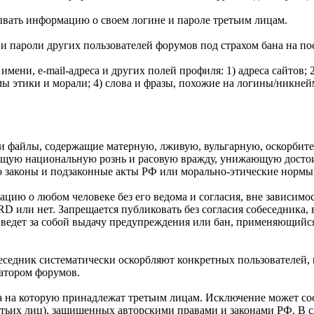
ывать информацию о своем логине и пароле третьим лицам.
и пароли других пользователей форумов под страхом бана на по
имени, e-mail-адреса и других полей профиля: 1) адреса сайтов; 
 этики и морали; 4) слова и фразы, похожие на логины/никне
я и файлы, содержащие матерную, лживую, вульгарную, оскорбит
ую национальную рознь и расовую вражду, унижающую достоин
законы и подзаконные акты РФ или морально-этические нормы
ию о любом человеке без его ведома и согласия, вне зависимос
 или нет. Запрещается публиковать без согласия собеседника, 
 ведет за собой выдачу предупреждения или бан, применяющийс
обеседник систематически оскорбляют конкретных пользователей,
атором форумов.
 на которую принадлежат третьим лицам. Исключение может сост
ьих лиц), защищенных авторскими правами и законами РФ. В с