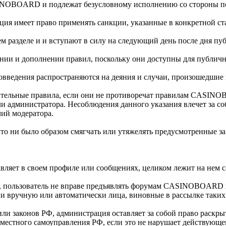
INOBOARD и подлежат безусловному исполнению со стороны по
 имеет право применять санкции, указанные в конкретной стат
 разделе и и вступают в силу на следующий день после дня пу
ении и дополнении правил, поскольку они доступны для публичн
введения распространяются на деяния и случаи, произошедшие п
нительные правила, если они не противоречат правилам CASIN
ли администратора. Несоблюдения данного указания влечет за с
ий модератора.
 то ни было образом смягчать или утяжелять предусмотренные з
авляет в своем профиле или сообщениях, целиком лежит на нем 
иле, пользователь не вправе предъявлять форумам CASINOBOARD
али вручную или автоматически лица, виновные в рассылке таки
или законов РФ, администрация оставляет за собой право раск
 местного самоуправления РФ, если это не нарушает действующег