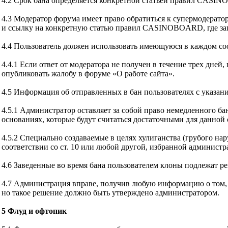
4.2 Срок бана определяется конкретной статьей правил CASI
4.3 Модератор форума имеет право обратиться к супермодерато
и ссылку на конкретную статью правил CASINOBOARD, где запр
4.4 Пользователь должен использовать имеющуюся в каждом со
4.4.1 Если ответ от модератора не получен в течение трех дней
опубликовать жалобу в форуме «О работе сайта».
4.5 Информация об отправленных в бан пользователях с указан
4.5.1 Администратор оставляет за собой право немедленного
основаниях, которые будут считаться достаточными для данной
4.5.2 Специально создаваемые в целях хулиганства (грубого на
соответствии со ст. 10 или любой другой, избранной администр
4.6 Заведенные во время бана пользователем клоны подлежат ре
4.7 Администрация вправе, получив любую информацию о том, ч
но такое решение должно быть утверждено администратором.
5 Флуд и офтопик