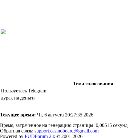
Тема голосования
Пользуетесь Telegram
дурак на деньги
Текущее время:
Чт, 6 августа 20:27:35 2026
Время, затраченное на генерацию страницы: 0,00515 секунд
Обратная связь:
support.casinoboard@gmail.com
Powered by
FUDForum 2.x
© 2001-2026