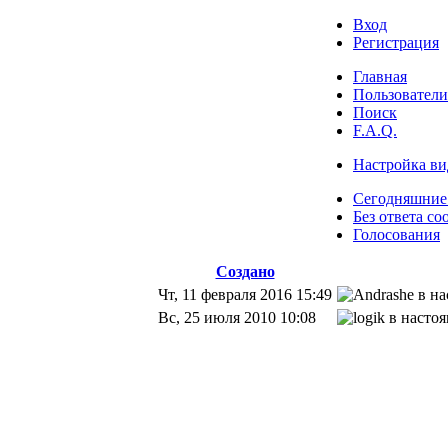
Вход
Регистрация
Главная
Пользователи
Поиск
F.A.Q.
Настройка ви
Сегодняшние
Без ответа со
Голосования
Создано
Чт, 11 февраля 2016 15:49
Вс, 25 июля 2010 10:08